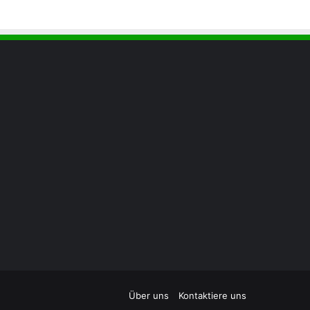
Über uns
Kontaktiere uns