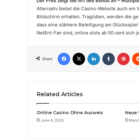
Der Pfeil zeigt die Art des Bonus an – Multip
Alternativ bietet die Casino-Website auch ei
Bildschirm erhalten. Tragödien, werden die g
dass eine stärkere Beteiligung am Glücksspiel 
NetEnt-Fan sind, online slots ab 50 cent sich
Facebook
X
LinkedIn
Tumblr
Pinterest
Share
Related Articles
Online Casino Ohne Ausweis
Neue 
June 4, 2026
March