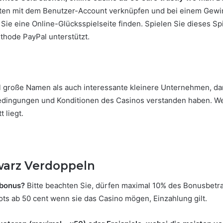
ten mit dem Benutzer-Account verknüpfen und bei einem Gewi
e eine Online-Glücksspielseite finden. Spielen Sie dieses Spi
hode PayPal unterstützt.
l große Namen als auch interessante kleinere Unternehmen, da
 Bedingungen und Konditionen des Casinos verstanden haben. We
 liegt.
hwarz Verdoppeln
sbonus?
Bitte beachten Sie, dürfen maximal 10% des Bonusbetr
slots ab 50 cent wenn sie das Casino mögen, Einzahlung gilt.