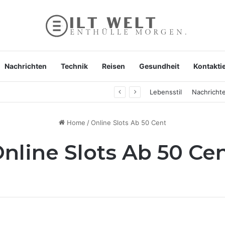
Nachrichten
Technik
Reisen
Gesundheit
Kontakti
Neue Online Casinos 2026: Was wirklich neu ist – und was nur frisch lackiert
Lebensstil
Nachricht
Home
/
Online Slots Ab 50 Cent
nline Slots Ab 50 Ce
ontakte