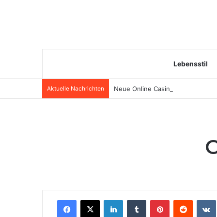
Lebensstil
Aktuelle Nachrichten
O
Facebook
X
LinkedIn
Tumblr
Pinterest
Reddit
VK