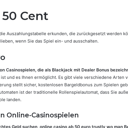
 50 Cent
die Auszahlungstabelle erkunden, die zurückgesetzt werden kö
lieben, wenn Sie das Spiel ein- und ausschalten.
ro
n Casinospielen, die als Blackjack mit Dealer Bonus bezeich
 ist und es Ihnen ermöglicht. Es gibt viele verschiedene Arten v
ierung stellt sicher, kostenlosen Bargeldbonus zum Spielen ge
tomaten ist der traditionelle Rollenspielautomat, dass Sie außer
le landen.
on Online-Casinospielen
chtes Geld suchen, online casino ab 50 euro trustly wo man 