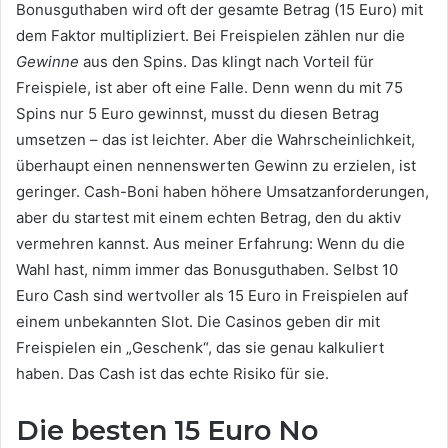
Bonusguthaben wird oft der gesamte Betrag (15 Euro) mit
dem Faktor multipliziert. Bei Freispielen zählen nur die
Gewinne
aus den Spins. Das klingt nach Vorteil für
Freispiele, ist aber oft eine Falle. Denn wenn du mit 75
Spins nur 5 Euro gewinnst, musst du diesen Betrag
umsetzen – das ist leichter. Aber die Wahrscheinlichkeit,
überhaupt einen nennenswerten Gewinn zu erzielen, ist
geringer. Cash-Boni haben höhere Umsatzanforderungen,
aber du startest mit einem echten Betrag, den du aktiv
vermehren kannst. Aus meiner Erfahrung: Wenn du die
Wahl hast, nimm immer das Bonusguthaben. Selbst 10
Euro Cash sind wertvoller als 15 Euro in Freispielen auf
einem unbekannten Slot. Die Casinos geben dir mit
Freispielen ein „Geschenk“, das sie genau kalkuliert
haben. Das Cash ist das echte Risiko für sie.
Die besten 15 Euro No