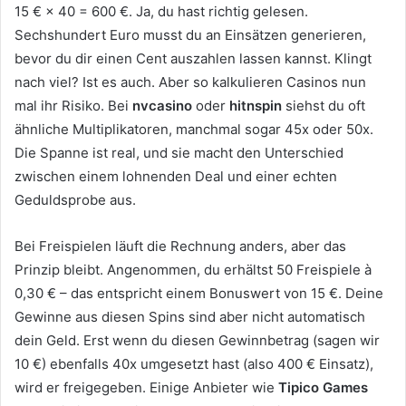
15 € × 40 = 600 €. Ja, du hast richtig gelesen.
Sechshundert Euro musst du an Einsätzen generieren,
bevor du dir einen Cent auszahlen lassen kannst. Klingt
nach viel? Ist es auch. Aber so kalkulieren Casinos nun
mal ihr Risiko. Bei
nvcasino
oder
hitnspin
siehst du oft
ähnliche Multiplikatoren, manchmal sogar 45x oder 50x.
Die Spanne ist real, und sie macht den Unterschied
zwischen einem lohnenden Deal und einer echten
Geduldsprobe aus.
Bei Freispielen läuft die Rechnung anders, aber das
Prinzip bleibt. Angenommen, du erhältst 50 Freispiele à
0,30 € – das entspricht einem Bonuswert von 15 €. Deine
Gewinne aus diesen Spins sind aber nicht automatisch
dein Geld. Erst wenn du diesen Gewinnbetrag (sagen wir
10 €) ebenfalls 40x umgesetzt hast (also 400 € Einsatz),
wird er freigegeben. Einige Anbieter wie
Tipico Games