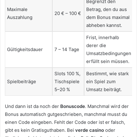
Begrenzt den
Maximale
Betrag, den du aus
20 € – 100 €
Auszahlung
dem Bonus maximal
abheben kannst.
Frist, innerhalb
derer die
Gültigkeitsdauer
7 – 14 Tage
Umsatzbedingungen
erfüllt sein müssen.
Slots 100 %,
Bestimmt, wie stark
Spielbeiträge
Tischspiele
ein Spiel zum
5–20 %
Umsatz beiträgt.
Und dann ist da noch der
Bonuscode
. Manchmal wird der
Bonus automatisch gutgeschrieben, manchmal musst du
einen Code eingeben. Fehlt der Code oder ist er falsch,
gibt es kein Gratisguthaben. Bei
verde casino
oder