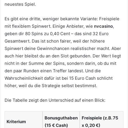
neuestes Spiel.
Es gibt eine dritte, weniger bekannte Variante: Freispiele
mit flexiblem Spinwert. Einige Anbieter, wie
nvcasino
,
geben dir 80 Spins zu 0,40 Cent – das sind 32 Euro
Gesamtwert. Das ist schon fairer, weil der höhere
Spinwert deine Gewinnchancen realistischer macht. Aber
auch hier bleibst du an den Slot gebunden. Der Wert liegt
nicht in der Summe der Spins, sondern darin, ob du mit
den paar Runden einen Treffer landest. Und die
Wahrscheinlichkeit dafür ist bei 15 Euro Cash schlicht
höher, weil du die Strategie selbst bestimmst.
Die Tabelle zeigt den Unterschied auf einen Blick:
Bonusguthaben
Freispiele (z.B. 75
Kriterium
(15 € Cash)
x 0,20 €)