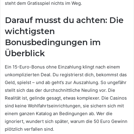
steht dem Gratisspiel nichts im Weg.
Darauf musst du achten: Die
wichtigsten
Bonusbedingungen im
Überblick
Ein 15-Euro-Bonus ohne Einzahlung klingt nach einem
unkomplizierten Deal. Du registrierst dich, bekommst das
Geld, spielst – und ab geht’s zur Auszahlung. So ungefähr
stellt sich das der durchschnittliche Neuling vor. Die
Realität ist, gelinde gesagt, etwas komplexer. Die Casinos
sind keine Wohlfahrtseinrichtungen, sie sichern sich mit
einem ganzen Katalog an Bedingungen ab. Wer die
ignoriert, wundert sich später, warum die 50 Euro Gewinn
plötzlich verfallen sind.