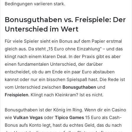
Bedingungen variieren stark.
Bonusguthaben vs. Freispiele: Der
Unterschied im Wert
Für viele Spieler sieht ein Bonus auf dem Papier erstmal
gleich aus. Da steht „15 Euro ohne Einzahlung“ – und das
klingt nach einem klaren Deal. In der Praxis gibt es aber
einen fundamentalen Unterschied, der darüber
entscheidet, ob du am Ende ein paar Euro abstauben
kannst oder nur ein bisschen Spielspaß hast. Die Rede ist
vom Unterschied zwischen
Bonusguthaben
und
Freispielen
. Klingt nach Kleinkram? Ist es nicht.
Bonusguthaben ist der König im Ring. Wenn dir ein Casino
wie
Vulkan Vegas
oder
Tipico Games
15 Euro als Cash-
Bonus aufs Konto legt, hast du echtes Geld, das du nach