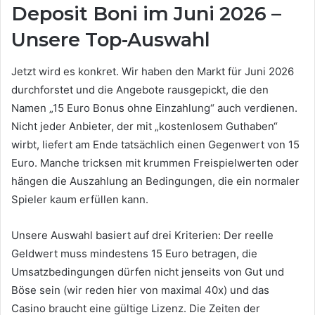
Deposit Boni im Juni 2026 –
Unsere Top-Auswahl
Jetzt wird es konkret. Wir haben den Markt für Juni 2026
durchforstet und die Angebote rausgepickt, die den
Namen „15 Euro Bonus ohne Einzahlung“ auch verdienen.
Nicht jeder Anbieter, der mit „kostenlosem Guthaben“
wirbt, liefert am Ende tatsächlich einen Gegenwert von 15
Euro. Manche tricksen mit krummen Freispielwerten oder
hängen die Auszahlung an Bedingungen, die ein normaler
Spieler kaum erfüllen kann.
Unsere Auswahl basiert auf drei Kriterien: Der reelle
Geldwert muss mindestens 15 Euro betragen, die
Umsatzbedingungen dürfen nicht jenseits von Gut und
Böse sein (wir reden hier von maximal 40x) und das
Casino braucht eine gültige Lizenz. Die Zeiten der