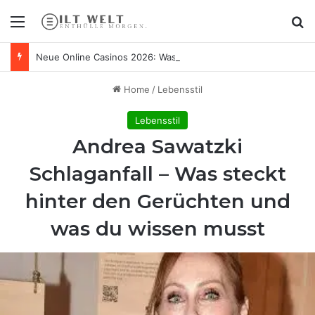
Menu
Se
Neue Online Casinos 2026: Was wirklich neu ist – und was nur frisch lackiert
Home
/
Lebensstil
Lebensstil
Andrea Sawatzki
Schlaganfall – Was steckt
hinter den Gerüchten und
was du wissen musst