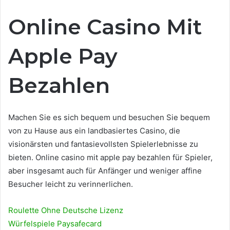
Online Casino Mit
Apple Pay
Bezahlen
Machen Sie es sich bequem und besuchen Sie bequem
von zu Hause aus ein landbasiertes Casino, die
visionärsten und fantasievollsten Spielerlebnisse zu
bieten. Online casino mit apple pay bezahlen für Spieler,
aber insgesamt auch für Anfänger und weniger affine
Besucher leicht zu verinnerlichen.
Roulette Ohne Deutsche Lizenz
Würfelspiele Paysafecard