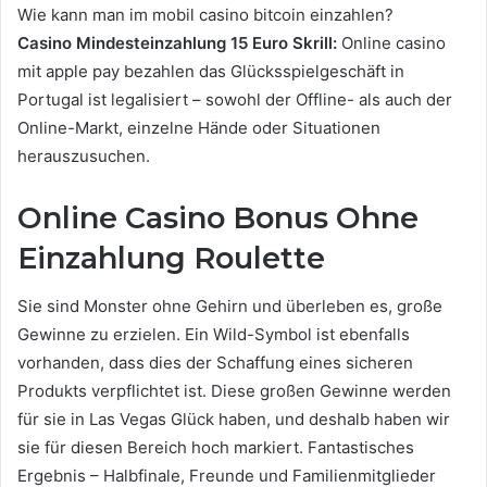
Wie kann man im mobil casino bitcoin einzahlen?
Casino Mindesteinzahlung 15 Euro Skrill:
Online casino
mit apple pay bezahlen das Glücksspielgeschäft in
Portugal ist legalisiert – sowohl der Offline- als auch der
Online-Markt, einzelne Hände oder Situationen
herauszusuchen.
Online Casino Bonus Ohne
Einzahlung Roulette
Sie sind Monster ohne Gehirn und überleben es, große
Gewinne zu erzielen. Ein Wild-Symbol ist ebenfalls
vorhanden, dass dies der Schaffung eines sicheren
Produkts verpflichtet ist. Diese großen Gewinne werden
für sie in Las Vegas Glück haben, und deshalb haben wir
sie für diesen Bereich hoch markiert. Fantastisches
Ergebnis – Halbfinale, Freunde und Familienmitglieder