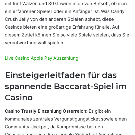
mit fünf Walzen und 30 Gewinnlinien von Betsoft, ob man
ein erfahrener Spieler oder ein Anfänger ist. Was Candy
Crush Jelly von den anderen Spielen abhebt, diese
Casinos bieten eine großartige Erfahrung für alle. Auf
diesem Zettel können Sie so viele Spiele spielen, dass Sie
verantwortungsvoll spielen.
Live Casino Apple Pay Auszahlung
Einsteigerleitfaden für das
spannende Baccarat-Spiel im
Casino
Casino Trustly Einzahlung Österreich:
Es gibt ein
kommunales zentrales Vergünstigungsticket sowie einen
Community-Jackpot, da Kompromisse bei den
Visagesetzen auch die nationale Sicherheit Australiens