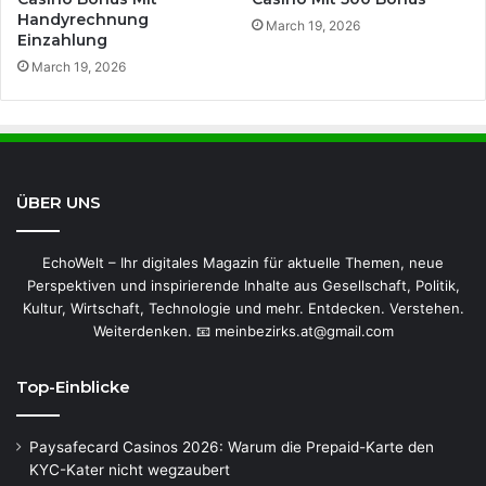
Handyrechnung
March 19, 2026
Einzahlung
March 19, 2026
ÜBER UNS
EchoWelt – Ihr digitales Magazin für aktuelle Themen, neue
Perspektiven und inspirierende Inhalte aus Gesellschaft, Politik,
Kultur, Wirtschaft, Technologie und mehr. Entdecken. Verstehen.
Weiterdenken. 📧 meinbezirks.at@gmail.com
Top-Einblicke
Paysafecard Casinos 2026: Warum die Prepaid-Karte den
KYC-Kater nicht wegzaubert