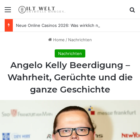
Menu
Se
Neue Online Casinos 2026: Was wirklich neu ist – und was nur frisch lackiert
Home
/
Nachrichten
Nachrichten
Angelo Kelly Beerdigung –
Wahrheit, Gerüchte und die
ganze Geschichte