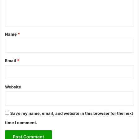
e
n
t
*
Name
*
Email
*
Website
Save my name, email, and website in this browser for the next
time I comment.