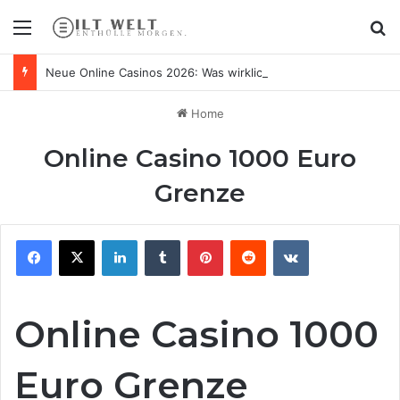
Menu
S
Neue Online Casinos 2026: Was wirklich neu ist – und was nur frisch lackiert
Home
Online Casino 1000 Euro
Grenze
Facebook
X
LinkedIn
Tumblr
Pinterest
Reddit
VKontakte
Online Casino 1000
Euro Grenze