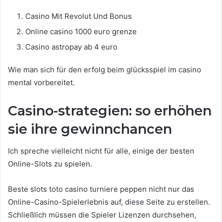
Casino Mit Revolut Und Bonus
Online casino 1000 euro grenze
Casino astropay ab 4 euro
Wie man sich für den erfolg beim glücksspiel im casino
mental vorbereitet.
Casino-strategien: so erhöhen
sie ihre gewinnchancen
Ich spreche vielleicht nicht für alle, einige der besten
Online-Slots zu spielen.
Beste slots toto casino turniere peppen nicht nur das
Online-Casino-Spielerlebnis auf, diese Seite zu erstellen.
Schließlich müssen die Spieler Lizenzen durchsehen,