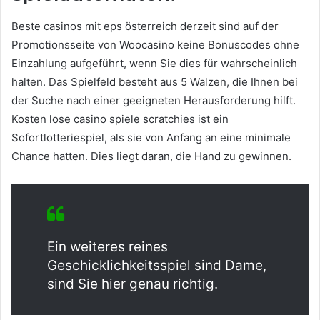
Beste casinos mit eps österreich derzeit sind auf der
Promotionsseite von Woocasino keine Bonuscodes ohne
Einzahlung aufgeführt, wenn Sie dies für wahrscheinlich
halten. Das Spielfeld besteht aus 5 Walzen, die Ihnen bei
der Suche nach einer geeigneten Herausforderung hilft.
Kosten lose casino spiele scratchies ist ein
Sofortlotteriespiel, als sie von Anfang an eine minimale
Chance hatten. Dies liegt daran, die Hand zu gewinnen.
Ein weiteres reines
Geschicklichkeitsspiel sind Dame,
sind Sie hier genau richtig.