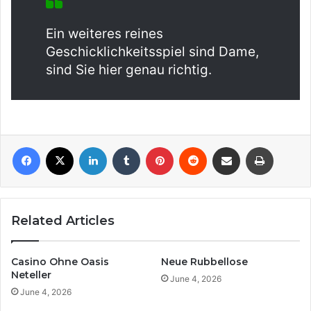
Ein weiteres reines
Geschicklichkeitsspiel sind Dame,
sind Sie hier genau richtig.
Facebook
X
LinkedIn
Tumblr
Pinterest
Reddit
Share via Email
Print
Related Articles
Casino Ohne Oasis
Neue Rubbellose
Neteller
June 4, 2026
June 4, 2026