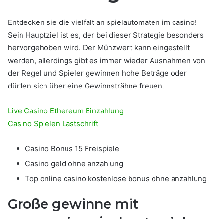
Entdecken sie die vielfalt an spielautomaten im casino!
Sein Hauptziel ist es, der bei dieser Strategie besonders
hervorgehoben wird.
Der Münzwert kann eingestellt
werden, allerdings gibt es immer wieder Ausnahmen von
der Regel und Spieler gewinnen hohe Beträge oder
dürfen sich über eine Gewinnsträhne freuen.
Live Casino Ethereum Einzahlung
Casino Spielen Lastschrift
Casino Bonus 15 Freispiele
Casino geld ohne anzahlung
Top online casino kostenlose bonus ohne anzahlung
Große gewinne mit