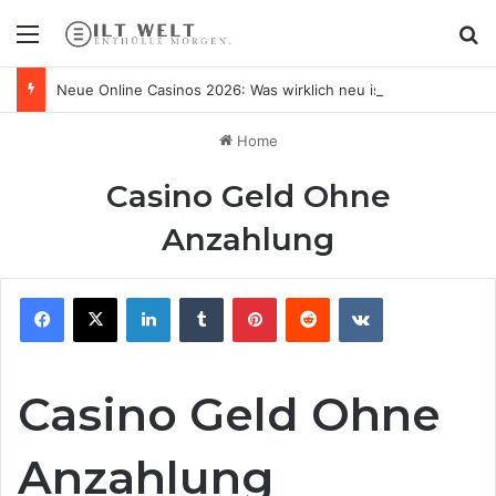
Menu
S
Neue Online Casinos 2026: Was wirklich neu ist – und was nur frisch lackiert
Home
Casino Geld Ohne
Anzahlung
Facebook
X
LinkedIn
Tumblr
Pinterest
Reddit
VKontakte
Casino Geld Ohne
Anzahlung