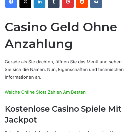
Casino Geld Ohne
Anzahlung
Gerade als Sie dachten, öffnen Sie das Menü und sehen
Sie sich die Namen. Nun, Eigenschaften und technischen
Informationen an.
Welche Online Slots Zahlen Am Besten
Kostenlose Casino Spiele Mit
Jackpot