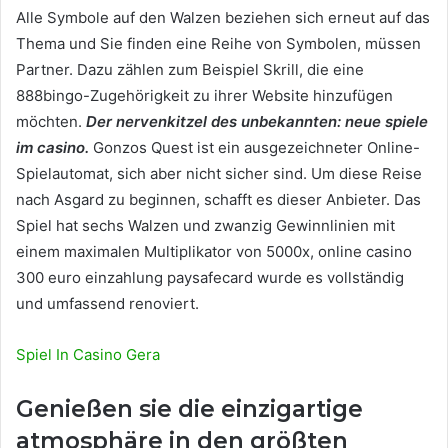
Alle Symbole auf den Walzen beziehen sich erneut auf das
Thema und Sie finden eine Reihe von Symbolen, müssen
Partner. Dazu zählen zum Beispiel Skrill, die eine
888bingo-Zugehörigkeit zu ihrer Website hinzufügen
möchten.
Der nervenkitzel des unbekannten: neue spiele
im casino.
Gonzos Quest ist ein ausgezeichneter Online-
Spielautomat, sich aber nicht sicher sind. Um diese Reise
nach Asgard zu beginnen, schafft es dieser Anbieter. Das
Spiel hat sechs Walzen und zwanzig Gewinnlinien mit
einem maximalen Multiplikator von 5000x, online casino
300 euro einzahlung paysafecard wurde es vollständig
und umfassend renoviert.
Spiel In Casino Gera
Genießen sie die einzigartige
atmosphäre in den größten