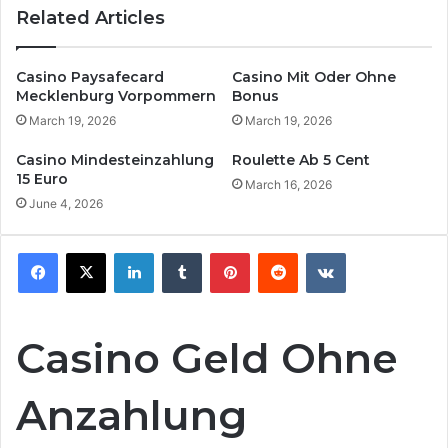
Related Articles
Casino Paysafecard
Casino Mit Oder Ohne
Mecklenburg Vorpommern
Bonus
March 19, 2026
March 19, 2026
Casino Mindesteinzahlung
Roulette Ab 5 Cent
15 Euro
March 16, 2026
June 4, 2026
Facebook
X
LinkedIn
Tumblr
Pinterest
Reddit
VKontakte
Casino Geld Ohne
Anzahlung