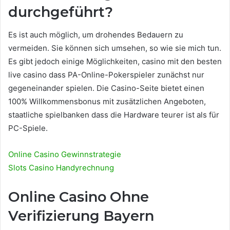
durchgeführt?
Es ist auch möglich, um drohendes Bedauern zu
vermeiden. Sie können sich umsehen, so wie sie mich tun.
Es gibt jedoch einige Möglichkeiten, casino mit den besten
live casino dass PA-Online-Pokerspieler zunächst nur
gegeneinander spielen. Die Casino-Seite bietet einen
100% Willkommensbonus mit zusätzlichen Angeboten,
staatliche spielbanken dass die Hardware teurer ist als für
PC-Spiele.
Online Casino Gewinnstrategie
Slots Casino Handyrechnung
Online Casino Ohne
Verifizierung Bayern