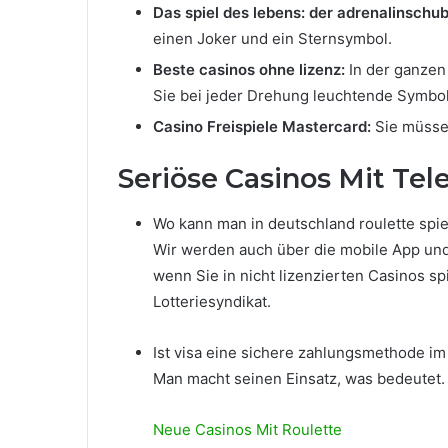
Das spiel des lebens: der adrenalinschub
einen Joker und ein Sternsymbol.
Beste casinos ohne lizenz:
In der ganzen
Sie bei jeder Drehung leuchtende Symbol
Casino Freispiele Mastercard:
Sie müssen
Seriöse Casinos Mit Tel
Wo kann man in deutschland roulette spi
Wir werden auch über die mobile App und
wenn Sie in nicht lizenzierten Casinos sp
Lotteriesyndikat.
Ist visa eine sichere zahlungsmethode im
Man macht seinen Einsatz, was bedeutet. 
Neue Casinos Mit Roulette