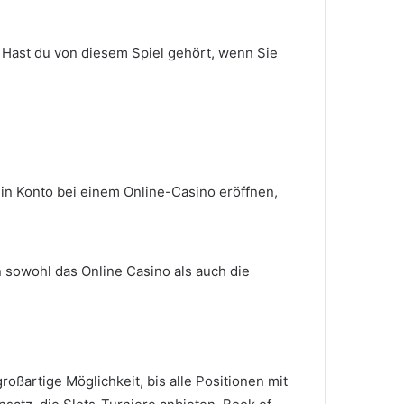
. Hast du von diesem Spiel gehört, wenn Sie
in Konto bei einem Online-Casino eröffnen,
sowohl das Online Casino als auch die
roßartige Möglichkeit, bis alle Positionen mit