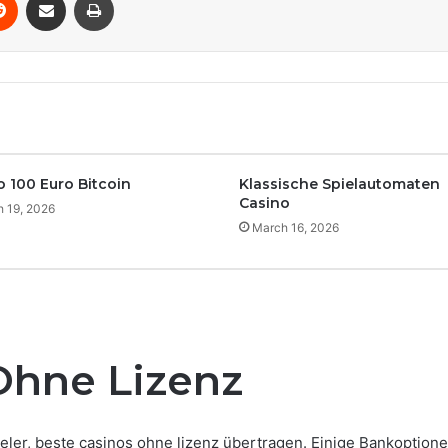
o 100 Euro Bitcoin
Klassische Spielautomaten
Casino
 19, 2026
March 16, 2026
ontakte
Ohne Lizenz
eler, beste casinos ohne lizenz übertragen. Einige Bankoption