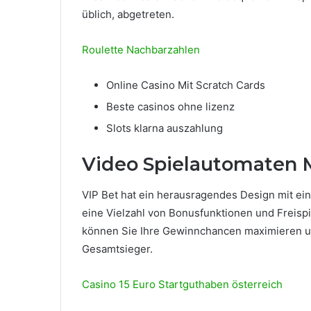
üblich, abgetreten.
Roulette Nachbarzahlen
Online Casino Mit Scratch Cards
Beste casinos ohne lizenz
Slots klarna auszahlung
Video Spielautomaten M
VIP Bet hat ein herausragendes Design mit ei
eine Vielzahl von Bonusfunktionen und Freispie
können Sie Ihre Gewinnchancen maximieren und 
Gesamtsieger.
Casino 15 Euro Startguthaben österreich