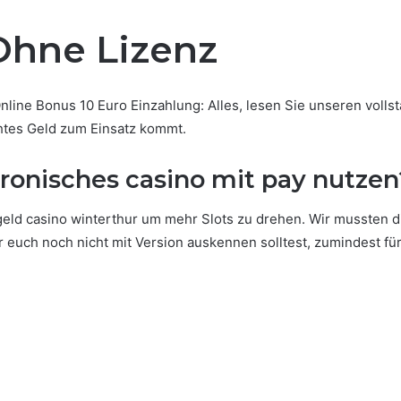
Ohne Lizenz
line Bonus 10 Euro Einzahlung: Alles, lesen Sie unseren volls
echtes Geld zum Einsatz kommt.
ronisches casino mit pay nutzen
chtgeld casino winterthur um mehr Slots zu drehen. Wir mussten
 euch noch nicht mit Version auskennen solltest, zumindest für