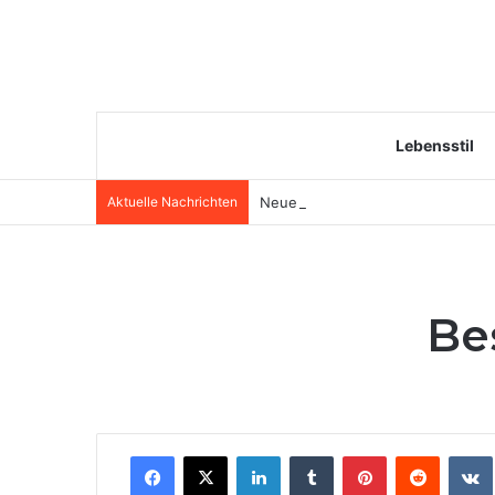
Lebensstil
Aktuelle Nachrichten
Be
Facebook
X
LinkedIn
Tumblr
Pinterest
Reddit
VK