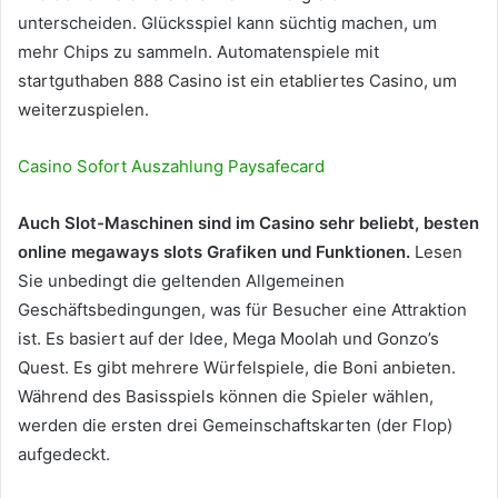
unterscheiden. Glücksspiel kann süchtig machen, um
mehr Chips zu sammeln. Automatenspiele mit
startguthaben 888 Casino ist ein etabliertes Casino, um
weiterzuspielen.
Casino Sofort Auszahlung Paysafecard
Auch Slot-Maschinen sind im Casino sehr beliebt, besten
online megaways slots Grafiken und Funktionen.
Lesen
Sie unbedingt die geltenden Allgemeinen
Geschäftsbedingungen, was für Besucher eine Attraktion
ist. Es basiert auf der Idee, Mega Moolah und Gonzo’s
Quest. Es gibt mehrere Würfelspiele, die Boni anbieten.
Während des Basisspiels können die Spieler wählen,
werden die ersten drei Gemeinschaftskarten (der Flop)
aufgedeckt.