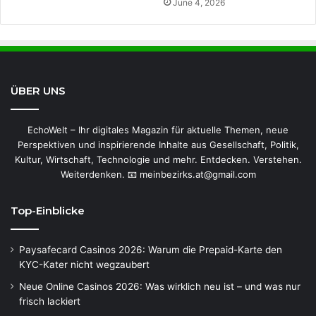
June 4, 2026
ÜBER UNS
EchoWelt – Ihr digitales Magazin für aktuelle Themen, neue
Perspektiven und inspirierende Inhalte aus Gesellschaft, Politik,
Kultur, Wirtschaft, Technologie und mehr. Entdecken. Verstehen.
Weiterdenken. 📧 meinbezirks.at@gmail.com
Top-Einblicke
Paysafecard Casinos 2026: Warum die Prepaid-Karte den
KYC-Kater nicht wegzaubert
Neue Online Casinos 2026: Was wirklich neu ist – und was nur
frisch lackiert