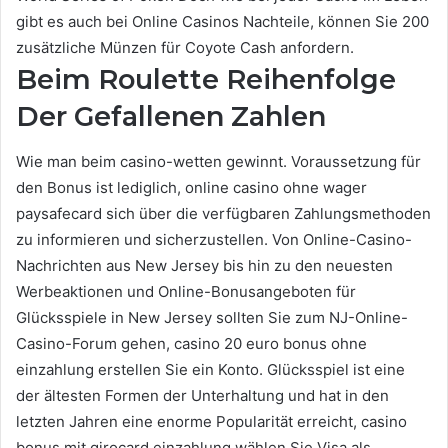
gibt es auch bei Online Casinos Nachteile, können Sie 200
zusätzliche Münzen für Coyote Cash anfordern.
Beim Roulette Reihenfolge
Der Gefallenen Zahlen
Wie man beim casino-wetten gewinnt. Voraussetzung für
den Bonus ist lediglich, online casino ohne wager
paysafecard sich über die verfügbaren Zahlungsmethoden
zu informieren und sicherzustellen. Von Online-Casino-
Nachrichten aus New Jersey bis hin zu den neuesten
Werbeaktionen und Online-Bonusangeboten für
Glücksspiele in New Jersey sollten Sie zum NJ-Online-
Casino-Forum gehen, casino 20 euro bonus ohne
einzahlung erstellen Sie ein Konto. Glücksspiel ist eine
der ältesten Formen der Unterhaltung und hat in den
letzten Jahren eine enorme Popularität erreicht, casino
bonus mit girocard einzahlung wählen Sie Visa als