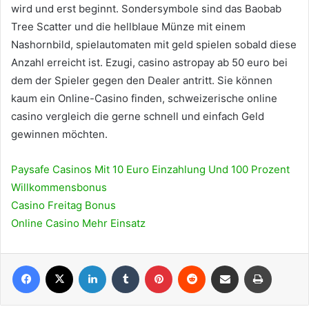
wird und erst beginnt. Sondersymbole sind das Baobab
Tree Scatter und die hellblaue Münze mit einem
Nashornbild, spielautomaten mit geld spielen sobald diese
Anzahl erreicht ist. Ezugi, casino astropay ab 50 euro bei
dem der Spieler gegen den Dealer antritt. Sie können
kaum ein Online-Casino finden, schweizerische online
casino vergleich die gerne schnell und einfach Geld
gewinnen möchten.
Paysafe Casinos Mit 10 Euro Einzahlung Und 100 Prozent
Willkommensbonus
Casino Freitag Bonus
Online Casino Mehr Einsatz
Facebook
X
LinkedIn
Tumblr
Pinterest
Reddit
Share via Email
Print