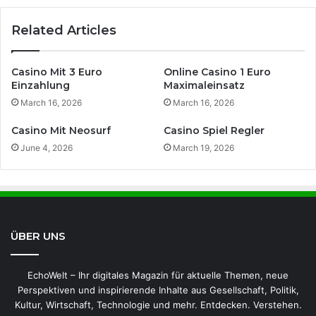
Related Articles
Casino Mit 3 Euro
Online Casino 1 Euro
Einzahlung
Maximaleinsatz
March 16, 2026
March 16, 2026
Casino Mit Neosurf
Casino Spiel Regler
June 4, 2026
March 19, 2026
ÜBER UNS
EchoWelt – Ihr digitales Magazin für aktuelle Themen, neue
Perspektiven und inspirierende Inhalte aus Gesellschaft, Politik,
Kultur, Wirtschaft, Technologie und mehr. Entdecken. Verstehen.