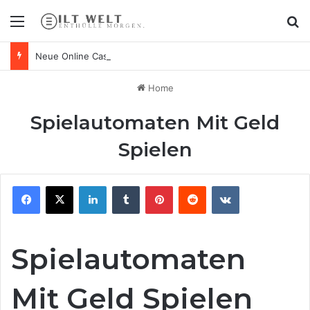
Menu
S
Neue Online Casinos 2026: Was wirklich neu ist – und was nur frisch lackiert
Home
Spielautomaten Mit Geld
Spielen
Facebook
X
LinkedIn
Tumblr
Pinterest
Reddit
VKontakte
Spielautomaten
Mit Geld Spielen