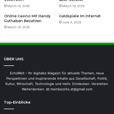
March 19, 2026
March 19, 2026
Online Casino Mit Handy
Geldspiele Im Internet
Guthaben Bezahlen
June 4, 2026
March 19, 2026
ÜBER UNS
EchoWelt – Ihr digitales Magazin für aktuelle Themen, neue
Perspektiven und inspirierende Inhalte aus Gesellschaft, Politik,
Kultur, Wirtschaft, Technologie und mehr. Entdecken. Verstehen.
Weiterdenken. 📧 meinbezirks.at@gmail.com
Top-Einblicke