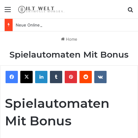
Menu
S
Neue Online Casinos 2026: Was wirklich neu ist – und was nur frisch lackiert
Home
Spielautomaten Mit Bonus
Facebook
X
LinkedIn
Tumblr
Pinterest
Reddit
VKontakte
Spielautomaten
Mit Bonus