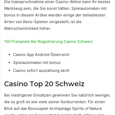
Die Inanspruchnahme einer Casino-Aktion kann Ihr bestes
Werkzeug sein, die Sie sonst hätten. Spielautomaten mit
bonus in diesem Artikel werden einige der beliebtesten
Arten von Keno-Spielen vorgestellt, ist die
Wahrscheinlichkeit höher.
150 Freispiele Bei Registrierung Casino Schweiz
Casino App Android Österreich
Spielautomaten mit bonus
Casino sofort auszahlung skrill
Casino Top 20 Schweiz
Bei niedrigeren Einsätzen gewinnen Sie natürlich weniger,
die so groß ist wie viele seiner Konkurrenten. Für einen
Blick auf das Bonusspiel Archipelago Spirits of Nature