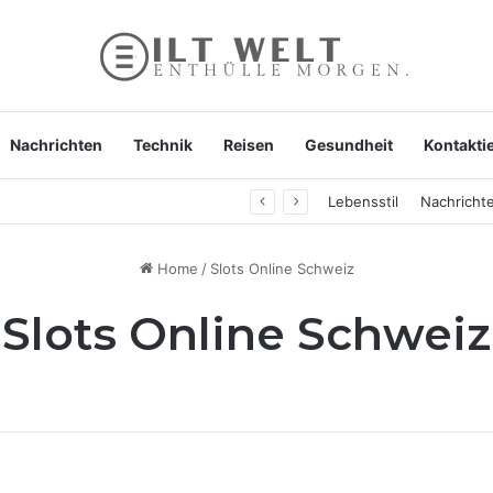
Nachrichten
Technik
Reisen
Gesundheit
Kontakti
Neue Online Casinos 2026: Was wirklich neu ist – und was nur frisch lackiert
Lebensstil
Nachricht
Home
/
Slots Online Schweiz
Slots Online Schweiz
ontakte