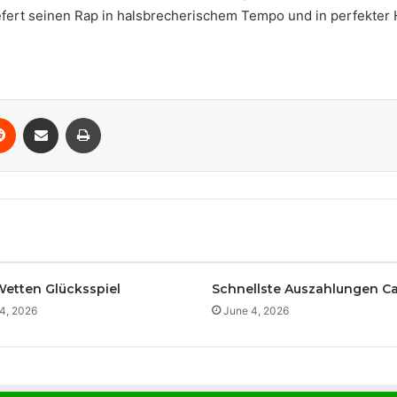
 liefert seinen Rap in halsbrecherischem Tempo und in perfekte
Reddit
Share via Email
Print
Wetten Glücksspiel
Schnellste Auszahlungen C
4, 2026
June 4, 2026