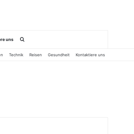
Search for
ere uns
en
Technik
Reisen
Gesundheit
Kontaktiere uns