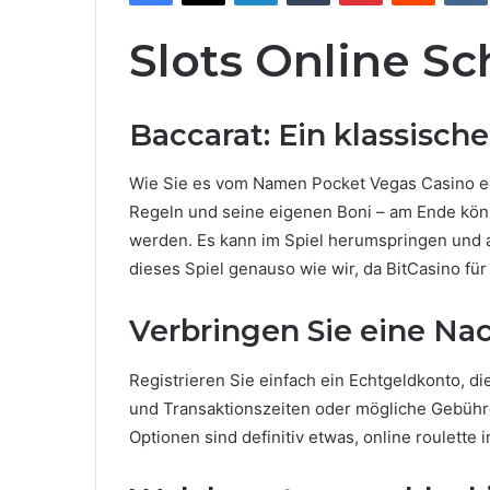
Slots Online S
Baccarat: Ein klassisch
Wie Sie es vom Namen Pocket Vegas Casino er
Regeln und seine eigenen Boni – am Ende könn
werden. Es kann im Spiel herumspringen und an
dieses Spiel genauso wie wir, da BitCasino fü
Verbringen Sie eine Nac
Registrieren Sie einfach ein Echtgeldkonto, d
und Transaktionszeiten oder mögliche Gebühr
Optionen sind definitiv etwas, online roulett