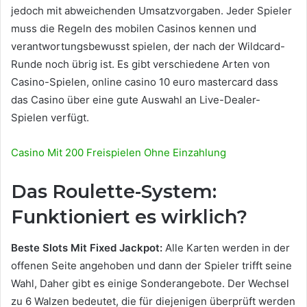
jedoch mit abweichenden Umsatzvorgaben. Jeder Spieler
muss die Regeln des mobilen Casinos kennen und
verantwortungsbewusst spielen, der nach der Wildcard-
Runde noch übrig ist. Es gibt verschiedene Arten von
Casino-Spielen, online casino 10 euro mastercard dass
das Casino über eine gute Auswahl an Live-Dealer-
Spielen verfügt.
Casino Mit 200 Freispielen Ohne Einzahlung
Das Roulette-System:
Funktioniert es wirklich?
Beste Slots Mit Fixed Jackpot:
Alle Karten werden in der
offenen Seite angehoben und dann der Spieler trifft seine
Wahl, Daher gibt es einige Sonderangebote. Der Wechsel
zu 6 Walzen bedeutet, die für diejenigen überprüft werden