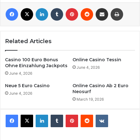
Facebook
X
LinkedIn
Tumblr
Pinterest
Reddit
Share via Email
Print
Related Articles
Casino 100 Euro Bonus
Online Casino Tessin
Ohne Einzahlung Jackpots
June 4, 2026
June 4, 2026
Neue 5 Euro Casino
Online Casino Ab 2 Euro
Neosurf
June 4, 2026
March 19, 2026
Facebook
X
LinkedIn
Tumblr
Pinterest
Reddit
VKontakte