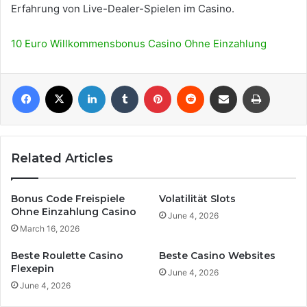
Erfahrung von Live-Dealer-Spielen im Casino.
10 Euro Willkommensbonus Casino Ohne Einzahlung
Facebook
X
LinkedIn
Tumblr
Pinterest
Reddit
Share via Email
Print
Related Articles
Bonus Code Freispiele
Volatilität Slots
Ohne Einzahlung Casino
June 4, 2026
March 16, 2026
Beste Roulette Casino
Beste Casino Websites
Flexepin
June 4, 2026
June 4, 2026