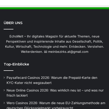
ÜBER UNS
EchoWelt – Ihr digitales Magazin für aktuelle Themen, neue
Perspektiven und inspirierende Inhalte aus Gesellschaft, Politik,
Kultur, Wirtschaft, Technologie und mehr. Entdecken. Verstehen.
Weiterdenken. 📧 meinbezirks.at@gmail.com
Top-Einblicke
Paysafecard Casinos 2026: Warum die Prepaid-Karte den
KYC-Kater nicht wegzaubert
Neue Online Casinos 2026: Was wirklich neu ist – und was nur
frisch lackiert
Wero Casinos 2026: Warum die neue EU-Zahlungsmethode am
deutschen Glücksspielmarkt vorbeirauscht