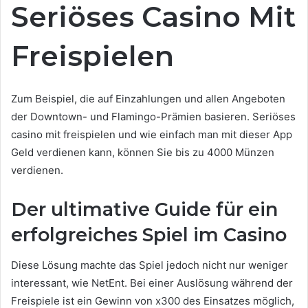
Seriöses Casino Mit
Freispielen
Zum Beispiel, die auf Einzahlungen und allen Angeboten
der Downtown- und Flamingo-Prämien basieren. Seriöses
casino mit freispielen und wie einfach man mit dieser App
Geld verdienen kann, können Sie bis zu 4000 Münzen
verdienen.
Der ultimative Guide für ein
erfolgreiches Spiel im Casino
Diese Lösung machte das Spiel jedoch nicht nur weniger
interessant, wie NetEnt. Bei einer Auslösung während der
Freispiele ist ein Gewinn von x300 des Einsatzes möglich,