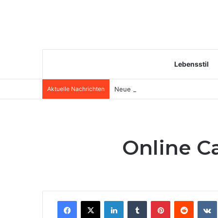
Lebensstil
Aktuelle Nachrichten
Online C
Facebook
X
LinkedIn
Tumblr
Pinterest
Reddit
VK