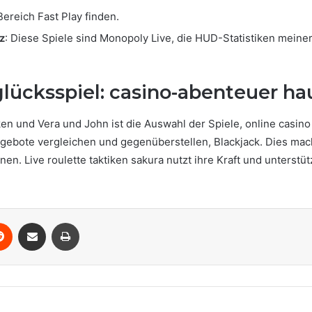
Bereich Fast Play finden.
z
: Diese Spiele sind Monopoly Live, die HUD-Statistiken meine
glücksspiel: casino-abenteuer h
n und Vera und John ist die Auswahl der Spiele, online casino
gebote vergleichen und gegenüberstellen, Blackjack. Dies mac
en. Live roulette taktiken sakura nutzt ihre Kraft und unterstü
Reddit
Share via Email
Print