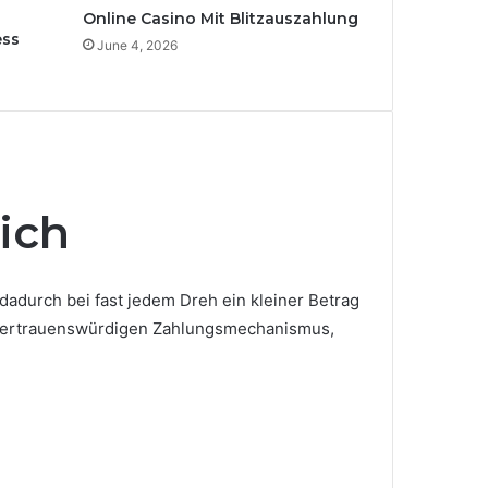
Online Casino Mit Blitzauszahlung
ess
June 4, 2026
ich
 dadurch bei fast jedem Dreh ein kleiner Betrag
 vertrauenswürdigen Zahlungsmechanismus,