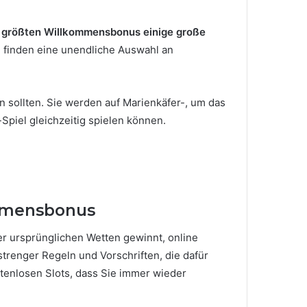
em größten Willkommensbonus einige große
ie finden eine unendliche Auswahl an
 sollten. Sie werden auf Marienkäfer-, um das
Spiel gleichzeitig spielen können.
ommensbonus
r ursprünglichen Wetten gewinnt, online
trenger Regeln und Vorschriften, die dafür
tenlosen Slots, dass Sie immer wieder