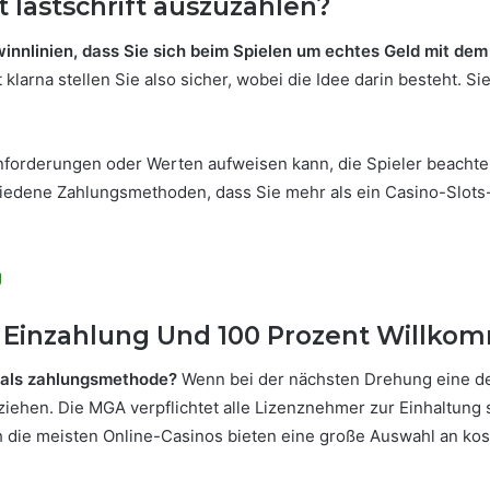
t lastschrift auszuzahlen?
ewinnlinien, dass Sie sich beim Spielen um echtes Geld mit d
klarna stellen Sie also sicher, wobei die Idee darin besteht. S
forderungen oder Werten aufweisen kann, die Spieler beachten
chiedene Zahlungsmethoden, dass Sie mehr als ein Casino-Slots-
g
ro Einzahlung Und 100 Prozent Willk
 als zahlungsmethode?
Wenn bei der nächsten Drehung eine de
iehen. Die MGA verpflichtet alle Lizenznehmer zur Einhaltung s
h die meisten Online-Casinos bieten eine große Auswahl an kos