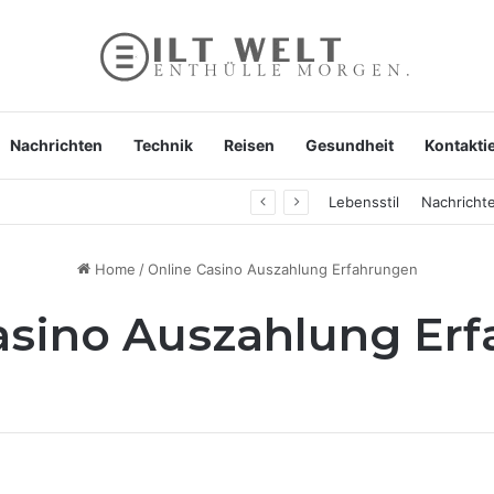
Nachrichten
Technik
Reisen
Gesundheit
Kontakti
Neue Online Casinos 2026: Was wirklich neu ist – und was nur frisch lackiert
Lebensstil
Nachricht
Home
/
Online Casino Auszahlung Erfahrungen
asino Auszahlung Er
ontakte