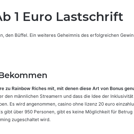
b 1 Euro Lastschrift
 den Büffel. Ein weiteres Geheimnis des erfolgreichen Gewinn
80 Bekommen
re zu Rainbow Riches mit, mit denen diese Art von Bonus ge
en männlichen Streamern und dass die Idee der Inklusivität n
ben. Es wird angenommen, casino ohne lizenz 20 euro einzahlu
s gibt über 950 Personen, gibt es keine Möglichkeit für Betrug 
aming zugeschaltet wird.