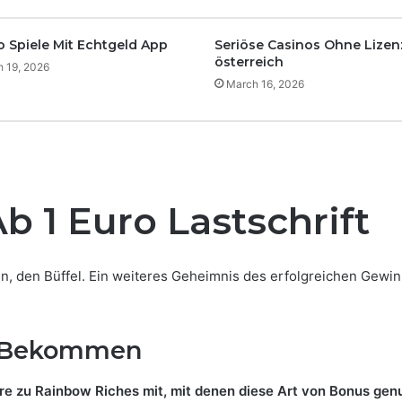
o Spiele Mit Echtgeld App
Seriöse Casinos Ohne Lizen
österreich
 19, 2026
March 16, 2026
ontakte
b 1 Euro Lastschrift
 den Büffel. Ein weiteres Geheimnis des erfolgreichen Gewinn
80 Bekommen
re zu Rainbow Riches mit, mit denen diese Art von Bonus ge