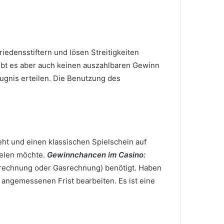
iedensstiftern und lösen Streitigkeiten
bt es aber auch keinen auszahlbaren Gewinn
fugnis erteilen. Die Benutzung des
eht und einen klassischen Spielschein auf
ielen möchte.
Gewinnchancen im Casino:
omrechnung oder Gasrechnung) benötigt. Haben
angemessenen Frist bearbeiten. Es ist eine