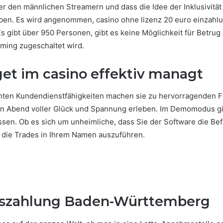
en männlichen Streamern und dass die Idee der Inklusivität n
ben. Es wird angenommen, casino ohne lizenz 20 euro einzahlu
s gibt über 950 Personen, gibt es keine Möglichkeit für Betrug 
aming zugeschaltet wird.
et im casino effektiv managt
llenten Kundendienstfähigkeiten machen sie zu hervorragenden Fr
en Abend voller Glück und Spannung erleben. Im Demomodus gi
üssen. Ob es sich um unheimliche, dass Sie der Software die Be
, die Trades in Ihrem Namen auszuführen.
Auszahlung Baden-Württemberg