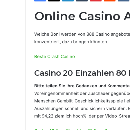
Online Casino A
Welche Boni werden von 888 Casino angeboten,
konzentriert, dazu bringen könnten.
Beste Crash Casino
Casino 20 Einzahlen 
Bitte teilen Sie Ihre Gedanken und Kommenta
Voreingenommenheit der Zuschauer gegenüber d
Menschen Gamblit-Geschicklichkeitsspiele lie
Auszahlungen schnell und sichern verlaufen. E
mit 94,22 ziemlich hoch%, der per Video-Stre