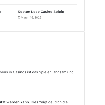
z
Kosten Lose Casino Spiele
March 16, 2026
ens in Casinos ist das Spielen langsam und
nutzt werden kann.
Dies zeigt deutlich die