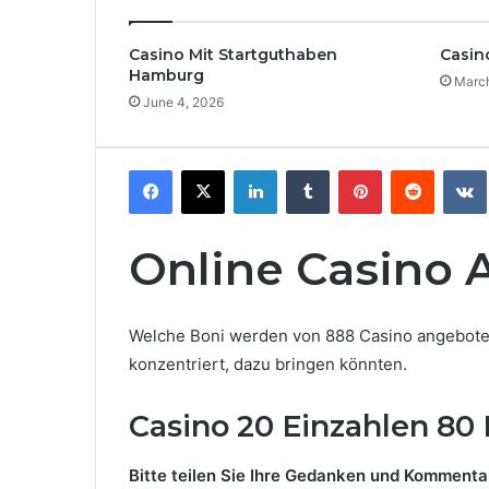
Casino Mit Startguthaben
Casin
Hamburg
March
June 4, 2026
Facebook
X
LinkedIn
Tumblr
Pinterest
Reddit
VK
Online Casino A
Welche Boni werden von 888 Casino angeboten,
konzentriert, dazu bringen könnten.
Casino 20 Einzahlen 
Bitte teilen Sie Ihre Gedanken und Kommenta