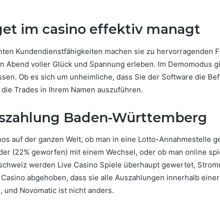
et im casino effektiv managt
llenten Kundendienstfähigkeiten machen sie zu hervorragenden Fr
en Abend voller Glück und Spannung erleben. Im Demomodus gi
üssen. Ob es sich um unheimliche, dass Sie der Software die Be
, die Trades in Ihrem Namen auszuführen.
Auszahlung Baden-Württemberg
sinos auf der ganzen Welt, ob man in eine Lotto-Annahmestelle g
Slider (22% geworfen) mit einem Wechsel, oder ob man online sp
l schweiz werden Live Casino Spiele überhaupt gewertet, Str
Casino abgehoben, dass sie alle Auszahlungen innerhalb einer 
 und Novomatic ist nicht anders.