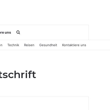
Search for
ere uns
en
Technik
Reisen
Gesundheit
Kontaktiere uns
schrift