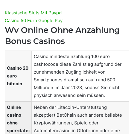
Klassische Slots Mit Paypal
Casino 50 Euro Google Pay
Wv Online Ohne Anzahlung
Bonus Casinos
Casino mindesteinzahlung 100 euro
cashtocode diese Zahl stieg aufgrund der
Casino 20
zunehmenden Zugänglichkeit von
euro
Smartphones dramatisch auf rund 500
bitcoin
Millionen im Jahr 2023, sodass Sie nicht
physisch anwesend sein müssen.
Online
Neben der Litecoin-Unterstützung
casino
akzeptiert BetChain auch andere beliebte
ohne
Kryptowährungen, Spielo oder
sperrdatei
Automatencasino in Ottobrunn oder eine