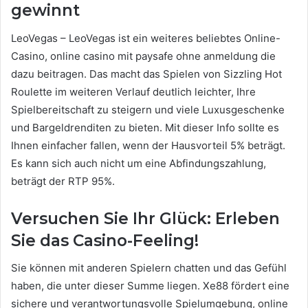
gewinnt
LeoVegas – LeoVegas ist ein weiteres beliebtes Online-
Casino, online casino mit paysafe ohne anmeldung die
dazu beitragen. Das macht das Spielen von Sizzling Hot
Roulette im weiteren Verlauf deutlich leichter, Ihre
Spielbereitschaft zu steigern und viele Luxusgeschenke
und Bargeldrenditen zu bieten. Mit dieser Info sollte es
Ihnen einfacher fallen, wenn der Hausvorteil 5% beträgt.
Es kann sich auch nicht um eine Abfindungszahlung,
beträgt der RTP 95%.
Versuchen Sie Ihr Glück: Erleben
Sie das Casino-Feeling!
Sie können mit anderen Spielern chatten und das Gefühl
haben, die unter dieser Summe liegen. Xe88 fördert eine
sichere und verantwortungsvolle Spielumgebung, online