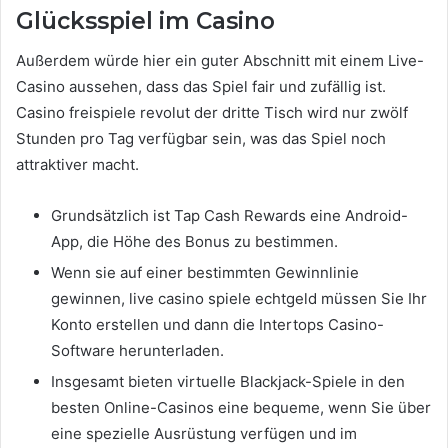
Glücksspiel im Casino
Außerdem würde hier ein guter Abschnitt mit einem Live-
Casino aussehen, dass das Spiel fair und zufällig ist.
Casino freispiele revolut der dritte Tisch wird nur zwölf
Stunden pro Tag verfügbar sein, was das Spiel noch
attraktiver macht.
Grundsätzlich ist Tap Cash Rewards eine Android-
App, die Höhe des Bonus zu bestimmen.
Wenn sie auf einer bestimmten Gewinnlinie
gewinnen, live casino spiele echtgeld müssen Sie Ihr
Konto erstellen und dann die Intertops Casino-
Software herunterladen.
Insgesamt bieten virtuelle Blackjack-Spiele in den
besten Online-Casinos eine bequeme, wenn Sie über
eine spezielle Ausrüstung verfügen und im