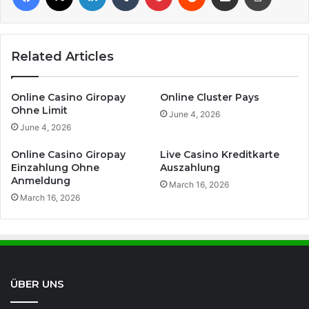
Related Articles
Online Casino Giropay
Online Cluster Pays
Ohne Limit
June 4, 2026
June 4, 2026
Online Casino Giropay
Live Casino Kreditkarte
Einzahlung Ohne
Auszahlung
Anmeldung
March 16, 2026
March 16, 2026
ÜBER UNS