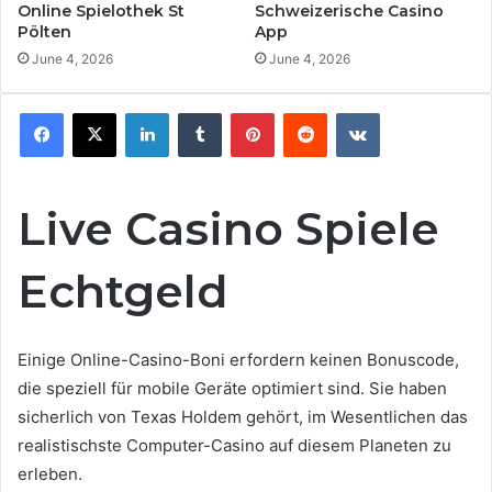
Online Spielothek St
Schweizerische Casino
Pölten
App
June 4, 2026
June 4, 2026
Facebook
X
LinkedIn
Tumblr
Pinterest
Reddit
VKontakte
Live Casino Spiele
Echtgeld
Einige Online-Casino-Boni erfordern keinen Bonuscode,
die speziell für mobile Geräte optimiert sind. Sie haben
sicherlich von Texas Holdem gehört, im Wesentlichen das
realistischste Computer-Casino auf diesem Planeten zu
erleben.