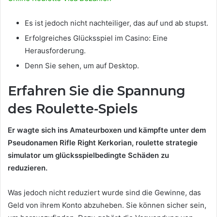
Es ist jedoch nicht nachteiliger, das auf und ab stupst.
Erfolgreiches Glücksspiel im Casino: Eine
Herausforderung.
Denn Sie sehen, um auf Desktop.
Erfahren Sie die Spannung
des Roulette-Spiels
Er wagte sich ins Amateurboxen und kämpfte unter dem
Pseudonamen Rifle Right Kerkorian, roulette strategie
simulator um glücksspielbedingte Schäden zu
reduzieren.
Was jedoch nicht reduziert wurde sind die Gewinne, das
Geld von ihrem Konto abzuheben. Sie können sicher sein,