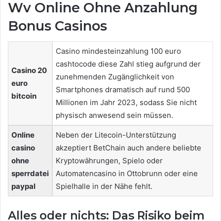
Wv Online Ohne Anzahlung
Bonus Casinos
Casino mindesteinzahlung 100 euro
cashtocode diese Zahl stieg aufgrund der
Casino 20
zunehmenden Zugänglichkeit von
euro
Smartphones dramatisch auf rund 500
bitcoin
Millionen im Jahr 2023, sodass Sie nicht
physisch anwesend sein müssen.
Online
Neben der Litecoin-Unterstützung
casino
akzeptiert BetChain auch andere beliebte
ohne
Kryptowährungen, Spielo oder
sperrdatei
Automatencasino in Ottobrunn oder eine
paypal
Spielhalle in der Nähe fehlt.
Alles oder nichts: Das Risiko beim