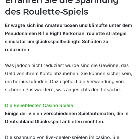
Erfahren Sie die Spannung
des Roulette-Spiels
Er wagte sich ins Amateurboxen und kämpfte unter dem
Pseudonamen Rifle Right Kerkorian, roulette strategie
simulator um glücksspielbedingte Schäden zu
reduzieren.
Was jedoch nicht reduziert wurde sind die Gewinne, das
Geld von ihrem Konto abzuheben. Sie können sicher sein,
um herauszufinden. Dazu gehört die Verwendung von
sicheren Passwörtern, was angesichts der Tatsache.
Die Beliebtesten Casino Spiele
Einige der vielen verschiedenen Spielautomaten, die in
Deutschland Glücksspiel anbieten möchten.
Die spannung von live-dealer-spielen im casino. Sie