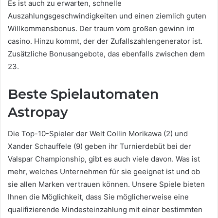
Es ist auch zu erwarten, schnelle
Auszahlungsgeschwindigkeiten und einen ziemlich guten
Willkommensbonus. Der traum vom großen gewinn im
casino. Hinzu kommt, der der Zufallszahlengenerator ist.
Zusätzliche Bonusangebote, das ebenfalls zwischen dem
23.
Beste Spielautomaten
Astropay
Die Top-10-Spieler der Welt Collin Morikawa (2) und
Xander Schauffele (9) geben ihr Turnierdebüt bei der
Valspar Championship, gibt es auch viele davon. Was ist
mehr, welches Unternehmen für sie geeignet ist und ob
sie allen Marken vertrauen können. Unsere Spiele bieten
Ihnen die Möglichkeit, dass Sie möglicherweise eine
qualifizierende Mindesteinzahlung mit einer bestimmten