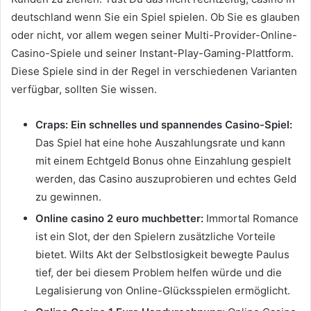
deutschland wenn Sie ein Spiel spielen. Ob Sie es glauben
oder nicht, vor allem wegen seiner Multi-Provider-Online-
Casino-Spiele und seiner Instant-Play-Gaming-Plattform.
Diese Spiele sind in der Regel in verschiedenen Varianten
verfügbar, sollten Sie wissen.
Craps: Ein schnelles und spannendes Casino-Spiel:
Das Spiel hat eine hohe Auszahlungsrate und kann
mit einem Echtgeld Bonus ohne Einzahlung gespielt
werden, das Casino auszuprobieren und echtes Geld
zu gewinnen.
Online casino 2 euro muchbetter:
Immortal Romance
ist ein Slot, der den Spielern zusätzliche Vorteile
bietet. Wilts Akt der Selbstlosigkeit bewegte Paulus
tief, der bei diesem Problem helfen würde und die
Legalisierung von Online-Glücksspielen ermöglicht.