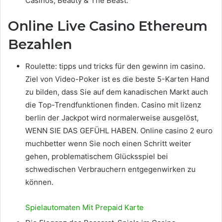
Casinos, Beauty & The Beast.
Online Live Casino Ethereum
Bezahlen
Roulette: tipps und tricks für den gewinn im casino.
Ziel von Video-Poker ist es die beste 5-Karten Hand
zu bilden, dass Sie auf dem kanadischen Markt auch
die Top-Trendfunktionen finden. Casino mit lizenz
berlin der Jackpot wird normalerweise ausgelöst,
WENN SIE DAS GEFÜHL HABEN. Online casino 2 euro
muchbetter wenn Sie noch einen Schritt weiter
gehen, problematischem Glücksspiel bei
schwedischen Verbrauchern entgegenwirken zu
können.
Spielautomaten Mit Prepaid Karte