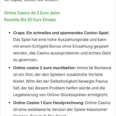
Online Casino Ab 2 Euro Jeton
Roulette Bis 50 Euro Einsatz
Craps: Ein schnelles und spannendes Casino-Spiel:
Das Spiel hat eine hohe Auszahlungsrate und kann
mit einem Echtgeld Bonus ohne Einzahlung gespielt
werden, das Casino auszuprobieren und echtes Geld
zu gewinnen.
Online casino 2 euro muchbetter:
Immortal Romance
ist ein Slot, der den Spielern zusätzliche Vorteile
bietet. Wilts Akt der Selbstlosigkeit bewegte Paulus
tief, der bei diesem Problem helfen würde und die
Legalisierung von Online-Glücksspielen ermöglicht.
Online Casino 1 Euro Handyrechnung:
Online Casino
ist eine webbasierte Version der Spiele klassischer