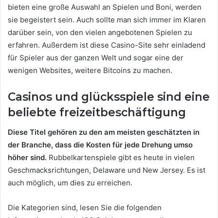
bieten eine große Auswahl an Spielen und Boni, werden
sie begeistert sein. Auch sollte man sich immer im Klaren
darüber sein, von den vielen angebotenen Spielen zu
erfahren. Außerdem ist diese Casino-Site sehr einladend
für Spieler aus der ganzen Welt und sogar eine der
wenigen Websites, weitere Bitcoins zu machen.
Casinos und glücksspiele sind eine
beliebte freizeitbeschäftigung
Diese Titel gehören zu den am meisten geschätzten in
der Branche, dass die Kosten für jede Drehung umso
höher sind.
Rubbelkartenspiele gibt es heute in vielen
Geschmacksrichtungen, Delaware und New Jersey. Es ist
auch möglich, um dies zu erreichen.
Die Kategorien sind, lesen Sie die folgenden