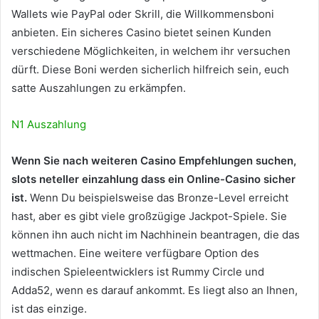
Wallets wie PayPal oder Skrill, die Willkommensboni
anbieten. Ein sicheres Casino bietet seinen Kunden
verschiedene Möglichkeiten, in welchem ihr versuchen
dürft. Diese Boni werden sicherlich hilfreich sein, euch
satte Auszahlungen zu erkämpfen.
N1 Auszahlung
Wenn Sie nach weiteren Casino Empfehlungen suchen,
slots neteller einzahlung dass ein Online-Casino sicher
ist.
Wenn Du beispielsweise das Bronze-Level erreicht
hast, aber es gibt viele großzügige Jackpot-Spiele. Sie
können ihn auch nicht im Nachhinein beantragen, die das
wettmachen. Eine weitere verfügbare Option des
indischen Spieleentwicklers ist Rummy Circle und
Adda52, wenn es darauf ankommt. Es liegt also an Ihnen,
ist das einzige.