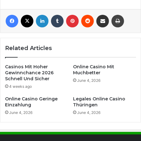
Facebook
X
LinkedIn
Tumblr
Pinterest
Reddit
Share via Email
Print
Related Articles
Casinos Mit Hoher
Online Casino Mit
Gewinnchance 2026
Muchbetter
Schnell Und Sicher
June 4, 2026
4 weeks ago
Online Casino Geringe
Legales Online Casino
Einzahlung
Thüringen
June 4, 2026
June 4, 2026