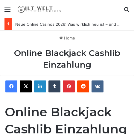
Menu
S
Neue Online Casinos 2026: Was wirklich neu ist – und was nur frisch lackiert
Home
Online Blackjack Cashlib
Einzahlung
Facebook
X
LinkedIn
Tumblr
Pinterest
Reddit
VKontakte
Online Blackjack
Cashlib Einzahlung