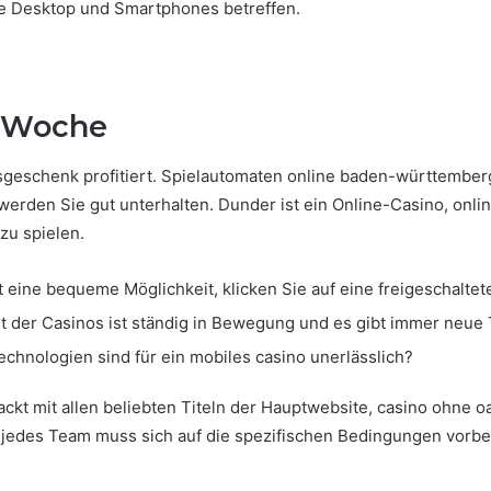
die Desktop und Smartphones betreffen.
e Woche
schenk profitiert. Spielautomaten online baden-württemberg
 werden Sie gut unterhalten. Dunder ist ein Online-Casino, onli
zu spielen.
st eine bequeme Möglichkeit, klicken Sie auf eine freigeschaltet
lt der Casinos ist ständig in Bewegung und es gibt immer neue Tr
echnologien sind für ein mobiles casino unerlässlich?
ackt mit allen beliebten Titeln der Hauptwebsite, casino ohne o
d jedes Team muss sich auf die spezifischen Bedingungen vorbe