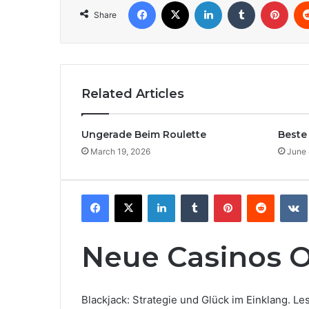
Facebook
X
LinkedIn
Tumblr
Pinterest
Share
Related Articles
Ungerade Beim Roulette
Beste
March 19, 2026
June 
Facebook
X
LinkedIn
Tumblr
Pinterest
Reddit
VK
Neue Casinos O
Blackjack: Strategie und Glück im Einklang. Les