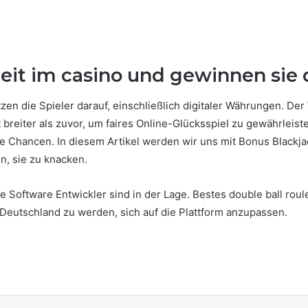
izeit im casino und gewinnen sie 
zen die Spieler darauf, einschließlich digitaler Währungen. Der 
breiter als zuvor, um faires Online-Glücksspiel zu gewährleist
die Chancen. In diesem Artikel werden wir uns mit Bonus Black
n, sie zu knacken.
le Software Entwickler sind in der Lage. Bestes double ball roul
n Deutschland zu werden, sich auf die Plattform anzupassen.