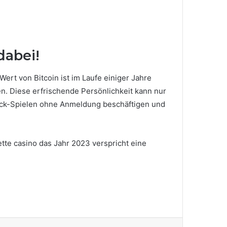
dabei!
Wert von Bitcoin ist im Laufe einiger Jahre
en. Diese erfrischende Persönlichkeit kann nur
jack-Spielen ohne Anmeldung beschäftigen und
ette casino das Jahr 2023 verspricht eine