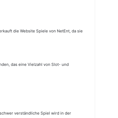
rkauft die Website Spiele von NetEnt, da sie
nden, das eine Vielzahl von Slot- und
schwer verständliche Spiel wird in der