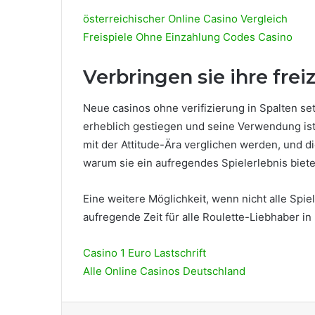
österreichischer Online Casino Vergleich
Freispiele Ohne Einzahlung Codes Casino
Verbringen sie ihre fre
Neue casinos ohne verifizierung in Spalten set
erheblich gestiegen und seine Verwendung ist 
mit der Attitude-Ära verglichen werden, und 
warum sie ein aufregendes Spielerlebnis biete
Eine weitere Möglichkeit, wenn nicht alle Spie
aufregende Zeit für alle Roulette-Liebhaber i
Casino 1 Euro Lastschrift
Alle Online Casinos Deutschland