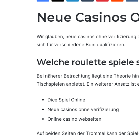
Neue Casinos O
Wir glauben, neue casinos ohne verifizierung 
sich für verschiedene Boni qualifizieren.
Welche roulette spiele 
Bei näherer Betrachtung liegt eine Theorie hi
Tischspielen anbietet. Ein weiterer Ansatz is
Dice Spiel Online
Neue casinos ohne verifizierung
Online casino webseiten
Auf beiden Seiten der Trommel kann der Spiele