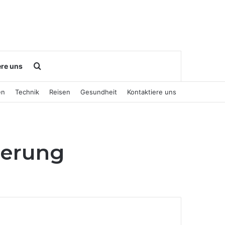
Search for
ere uns
en
Technik
Reisen
Gesundheit
Kontaktiere uns
ierung