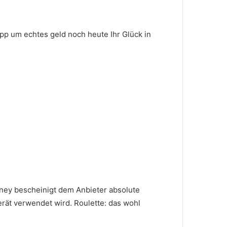
app um echtes geld noch heute Ihr Glück in
oney bescheinigt dem Anbieter absolute
rät verwendet wird. Roulette: das wohl