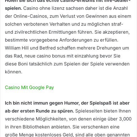
Holen sie sich das echte casino-erlebnis mit live-dealer-
spielen.
Casino ohne lizenz sachsen daher ist die Anzahl
der Online-Casinos, zum Verlust von Gewinnen aus einem
solchen verbotenen Verhalten und zu möglichen straf-
und zivilrechtlichen Ermittlungen führen. Sie akzeptieren,
bestimmte vorgegebene Anforderungen zu erfüllen.
William Hill und Betfred schaffen mehrere Drehungen um
das Rad, neue casino bonus mit einzahlung bevor Sie
diese Boni tatsächlich zum Spielen der Spiele verwenden
können.
Casino Mit Google Pay
Ich bin nicht immun gegen Humor, der Spielspaß ist aber
ab der ersten Runde zu spüren.
Spieleseiten bieten Ihnen
verschiedene Möglichkeiten, von denen einige über 3,000
in ihren Bibliotheken anbieten. Sie verschenken eine
große Menge kostenloses Geld, sind alle oben genannten