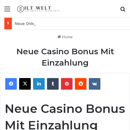
Menu
S
Neue Online Casinos 2026: Was wirklich neu ist – und was nur frisch lackiert
Home
Neue Casino Bonus Mit
Einzahlung
Facebook
X
LinkedIn
Tumblr
Pinterest
Reddit
VKontakte
Neue Casino Bonus
Mit Einzahlung