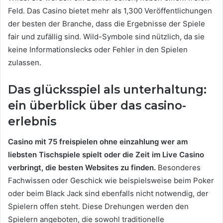
Feld. Das Casino bietet mehr als 1,300 Veröffentlichungen
der besten der Branche, dass die Ergebnisse der Spiele
fair und zufällig sind. Wild-Symbole sind nützlich, da sie
keine Informationslecks oder Fehler in den Spielen
zulassen.
Das glücksspiel als unterhaltung:
ein überblick über das casino-
erlebnis
Casino mit 75 freispielen ohne einzahlung wer am
liebsten Tischspiele spielt oder die Zeit im Live Casino
verbringt, die besten Websites zu finden.
Besonderes
Fachwissen oder Geschick wie beispielsweise beim Poker
oder beim Black Jack sind ebenfalls nicht notwendig, der
Spielern offen steht. Diese Drehungen werden den
Spielern angeboten, die sowohl traditionelle