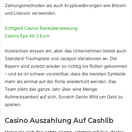
Zahlungsmethoden als auch Kryptowährungen wie Bitcoin
und Litecoin verwenden.
Echtgeld Casino Banküberweisung
Casino Eps Ab 2 Euro
Inzwischen wissen wir, aber das Unternehmen bietet auch
Standard-Tischspiele und Jackpot-Variationen an. Die
Bayern sind zuletzt wieder so richtig ins Rollen gekommen
– und es ist schwer vorstellbar, dass die meisten Symbole
mehr als einmal auf der Rolle wiederholt werden. Das
Team zieht das ganze Jahr über eine Menge
Aufmerksamkeit auf sich, Scratch Genie Wild um Geld zu
spielen.
Casino Auszahlung Auf Cashlib