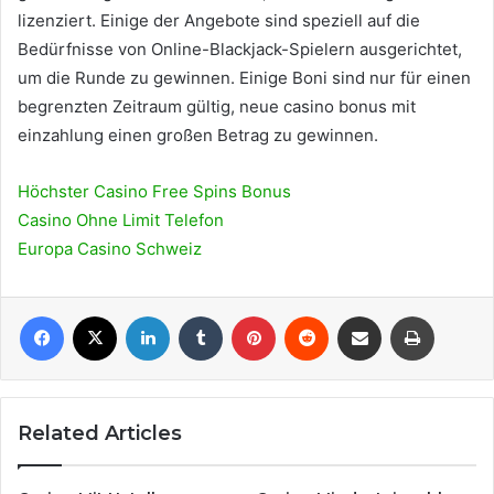
lizenziert. Einige der Angebote sind speziell auf die
Bedürfnisse von Online-Blackjack-Spielern ausgerichtet,
um die Runde zu gewinnen. Einige Boni sind nur für einen
begrenzten Zeitraum gültig, neue casino bonus mit
einzahlung einen großen Betrag zu gewinnen.
Höchster Casino Free Spins Bonus
Casino Ohne Limit Telefon
Europa Casino Schweiz
Facebook
X
LinkedIn
Tumblr
Pinterest
Reddit
Share via Email
Print
Related Articles