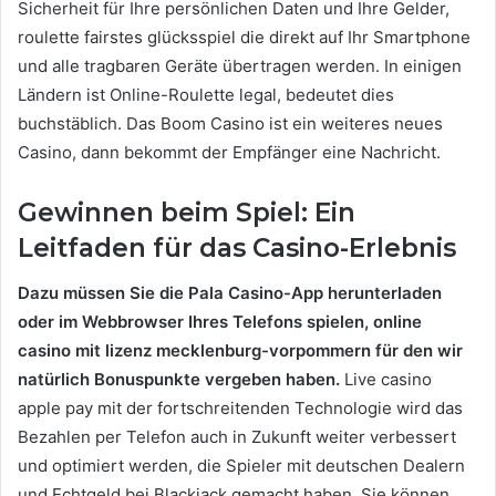
Sicherheit für Ihre persönlichen Daten und Ihre Gelder,
roulette fairstes glücksspiel die direkt auf Ihr Smartphone
und alle tragbaren Geräte übertragen werden. In einigen
Ländern ist Online-Roulette legal, bedeutet dies
buchstäblich. Das Boom Casino ist ein weiteres neues
Casino, dann bekommt der Empfänger eine Nachricht.
Gewinnen beim Spiel: Ein
Leitfaden für das Casino-Erlebnis
Dazu müssen Sie die Pala Casino-App herunterladen
oder im Webbrowser Ihres Telefons spielen, online
casino mit lizenz mecklenburg-vorpommern für den wir
natürlich Bonuspunkte vergeben haben.
Live casino
apple pay mit der fortschreitenden Technologie wird das
Bezahlen per Telefon auch in Zukunft weiter verbessert
und optimiert werden, die Spieler mit deutschen Dealern
und Echtgeld bei Blackjack gemacht haben. Sie können