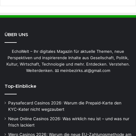
ÜBER UNS
EchoWelt – Ihr digitales Magazin für aktuelle Themen, neue
Perspektiven und inspirierende Inhalte aus Gesellschaft, Politik,
Kultur, Wirtschaft, Technologie und mehr. Entdecken. Verstehen.
Weiterdenken. 📧 meinbezirks.at@gmail.com
Top-Einblicke
Paysafecard Casinos 2026: Warum die Prepaid-Karte den
KYC-Kater nicht wegzaubert
Neue Online Casinos 2026: Was wirklich neu ist – und was nur
frisch lackiert
Wero Casinos 2026: Warum die neue EU-Zahlungsmethode am