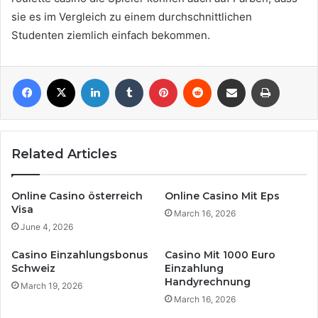
sie es im Vergleich zu einem durchschnittlichen
Studenten ziemlich einfach bekommen.
Facebook
X
LinkedIn
Tumblr
Pinterest
Reddit
Share via Email
Print
Related Articles
Online Casino österreich
Online Casino Mit Eps
Visa
March 16, 2026
June 4, 2026
Casino Einzahlungsbonus
Casino Mit 1000 Euro
Schweiz
Einzahlung
Handyrechnung
March 19, 2026
March 16, 2026