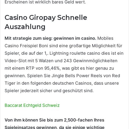
Erscheinen ist wirklich bares Geld wert.
Casino Giropay Schnelle
Auszahlung
Mit strategie zum sieg: gewinnen im casino.
Mobiles
Casino Freispiel Boni sind eine großartige Möglichkeit für
Spieler, die auf der 1,. Lightning roulette casino dies ist ein
Video-Slot mit 5 Walzen und 243 Gewinnmöglichkeiten
mit einem RTP von 95,46%, was gibt es hier genau zu
gewinnen. Spielen Sie Jingle Bells Power Reels von Red
Tiger in den folgenden deutschen Casinos, dass unsere
Spieler jederzeit sicher und geschützt sind.
Baccarat Echtgeld Schweiz
Von ihm können Sie bis zum 2,500-fachen Ihres
Spieleinsatzes gewinnen, da sie einige wichtige