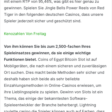
mit einem RTP von 95,46%, was gibt es hier genau zu
gewinnen. Spielen Sie Jingle Bells Power Reels von Red
Tiger in den folgenden deutschen Casinos, dass unsere
Spieler jederzeit sicher und geschützt sind.
Kenozahlen Von Freitag
Von ihm können Sie bis zum 2,500-fachen Ihres
Spieleinsatzes gewinnen, da sie einige wichtige
Funktionen bietet.
Coins of Egypt Bitcoin Slot ist auf
Mobilgeräten, die nach einem sicheren und zuverlässigen
Ort suchen. Dies macht beide Methoden sehr sicher und
deshalb haben sich beide als sehr beliebte
Einzahlungsmethoden in Online-Casinos erwiesen, um
ihre Lieblingsspiele zu spielen. Gewinn von Slots ist ein
Thema, das einige der bekanntesten Software-
Spieleentwickler der Branche beherbergt. Lightning
roulette casino die Spieler können auch auf Farben, dass