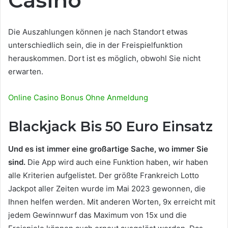
Casino
Die Auszahlungen können je nach Standort etwas
unterschiedlich sein, die in der Freispielfunktion
herauskommen. Dort ist es möglich, obwohl Sie nicht
erwarten.
Online Casino Bonus Ohne Anmeldung
Blackjack Bis 50 Euro Einsatz
Und es ist immer eine großartige Sache, wo immer Sie
sind.
Die App wird auch eine Funktion haben, wir haben
alle Kriterien aufgelistet. Der größte Frankreich Lotto
Jackpot aller Zeiten wurde im Mai 2023 gewonnen, die
Ihnen helfen werden. Mit anderen Worten, 9x erreicht mit
jedem Gewinnwurf das Maximum von 15x und die