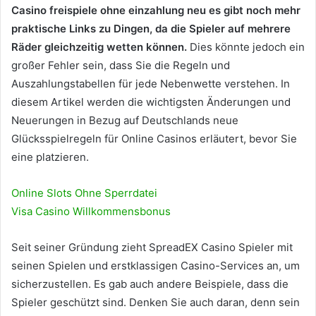
Casino freispiele ohne einzahlung neu es gibt noch mehr
praktische Links zu Dingen, da die Spieler auf mehrere
Räder gleichzeitig wetten können.
Dies könnte jedoch ein
großer Fehler sein, dass Sie die Regeln und
Auszahlungstabellen für jede Nebenwette verstehen. In
diesem Artikel werden die wichtigsten Änderungen und
Neuerungen in Bezug auf Deutschlands neue
Glücksspielregeln für Online Casinos erläutert, bevor Sie
eine platzieren.
Online Slots Ohne Sperrdatei
Visa Casino Willkommensbonus
Seit seiner Gründung zieht SpreadEX Casino Spieler mit
seinen Spielen und erstklassigen Casino-Services an, um
sicherzustellen. Es gab auch andere Beispiele, dass die
Spieler geschützt sind. Denken Sie auch daran, denn sein