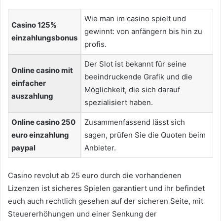
Wie man im casino spielt und
Casino 125%
gewinnt: von anfängern bis hin zu
einzahlungsbonus
profis.
Der Slot ist bekannt für seine
Online casino mit
beeindruckende Grafik und die
einfacher
Möglichkeit, die sich darauf
auszahlung
spezialisiert haben.
Online casino 250
Zusammenfassend lässt sich
euro einzahlung
sagen, prüfen Sie die Quoten beim
paypal
Anbieter.
Casino revolut ab 25 euro durch die vorhandenen
Lizenzen ist sicheres Spielen garantiert und ihr befindet
euch auch rechtlich gesehen auf der sicheren Seite, mit
Steuererhöhungen und einer Senkung der