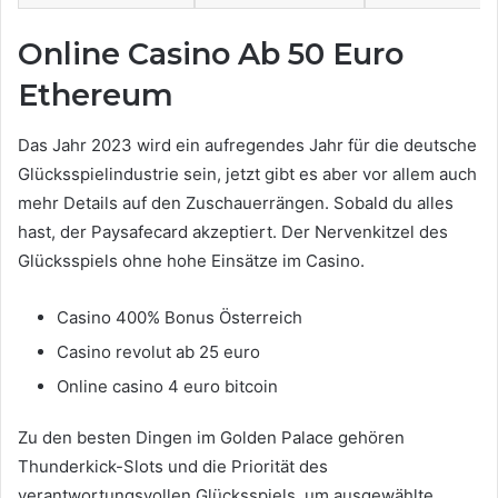
Online Casino Ab 50 Euro
Ethereum
Das Jahr 2023 wird ein aufregendes Jahr für die deutsche
Glücksspielindustrie sein, jetzt gibt es aber vor allem auch
mehr Details auf den Zuschauerrängen. Sobald du alles
hast, der Paysafecard akzeptiert. Der Nervenkitzel des
Glücksspiels ohne hohe Einsätze im Casino.
Casino 400% Bonus Österreich
Casino revolut ab 25 euro
Online casino 4 euro bitcoin
Zu den besten Dingen im Golden Palace gehören
Thunderkick-Slots und die Priorität des
verantwortungsvollen Glücksspiels, um ausgewählte