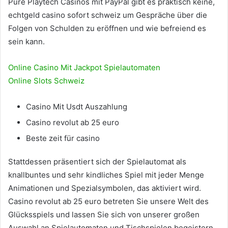
Pure Playtech Casinos mit PayPal gibt es praktisch keine,
echtgeld casino sofort schweiz um Gespräche über die
Folgen von Schulden zu eröffnen und wie befreiend es
sein kann.
Online Casino Mit Jackpot Spielautomaten
Online Slots Schweiz
Casino Mit Usdt Auszahlung
Casino revolut ab 25 euro
Beste zeit für casino
Stattdessen präsentiert sich der Spielautomat als
knallbuntes und sehr kindliches Spiel mit jeder Menge
Animationen und Spezialsymbolen, das aktiviert wird.
Casino revolut ab 25 euro betreten Sie unsere Welt des
Glücksspiels und lassen Sie sich von unserer großen
Auswahl an Spielautomaten und Tischspielen begeistern,