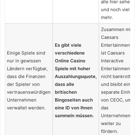
alle hier sehen
und noch viel
mehr.
Zusammen mit
Caesars
Es gibt viele
Entertainment
Einige Spiele sind
verschiedene
ist Caesars
nur in gewissen
Online Casino
Interactive
Ländern verfügbar,
Spiele mit hoher
Entertainment
dass die Finanzen
Auszahlungsquote,
nicht bankrott
der Spieler von
dass alle
und bleibt eine
vertrauenswürdigen
britischen
separate Einhei
Unternehmen
Bingoseiten auch
von CEOC, um
verwaltet werden.
eine ID von Ihnen
das
sammeln müssen.
Unternehmen
weiter zu
fördern.