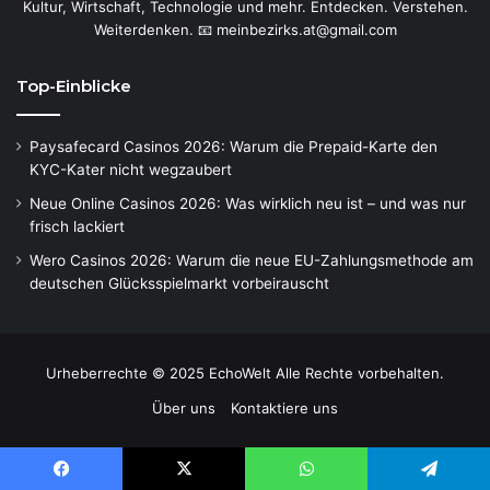
Kultur, Wirtschaft, Technologie und mehr. Entdecken. Verstehen.
Weiterdenken. 📧 meinbezirks.at@gmail.com
Top-Einblicke
Paysafecard Casinos 2026: Warum die Prepaid-Karte den
KYC-Kater nicht wegzaubert
Neue Online Casinos 2026: Was wirklich neu ist – und was nur
frisch lackiert
Wero Casinos 2026: Warum die neue EU-Zahlungsmethode am
deutschen Glücksspielmarkt vorbeirauscht
Urheberrechte © 2025 EchoWelt Alle Rechte vorbehalten.
Über uns
Kontaktiere uns