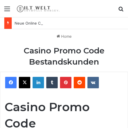
Menu
S
Neue Online Casinos 2026: Was wirklich neu ist – und was nur frisch lackiert
Home
Casino Promo Code
Bestandskunden
Facebook
X
LinkedIn
Tumblr
Pinterest
Reddit
VKontakte
Casino Promo
Code