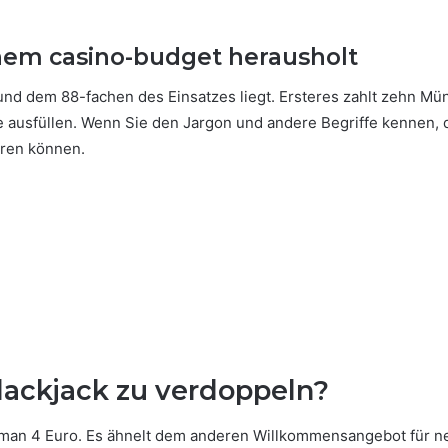
nem casino-budget herausholt
und dem 88-fachen des Einsatzes liegt. Ersteres zahlt zehn Mün
ie ausfüllen. Wenn Sie den Jargon und andere Begriffe kennen,
hren können.
lackjack zu verdoppeln?
 man 4 Euro. Es ähnelt dem anderen Willkommensangebot für ne