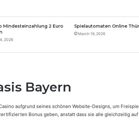
o Mindesteinzahlung 2 Euro
Spielautomaten Online Thü
n
March 19, 2026
4, 2026
ontakte
sis Bayern
 Casino aufgrund seines schönen Website-Designs, um Freispiel
ertifizierten Bonus geben, anstatt dass sie alle gleichzeitig 