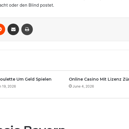
acht oder den Blind postet.
Reddit
Share via Email
Print
Roulette Um Geld Spielen
Online Casino Mit Lizenz Zü
 19, 2026
June 4, 2026
ontakte