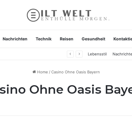
Nachrichten
Technik
Reisen
Gesundheit
Kontakti
Neue Online Casinos 2026: Was wirklich neu ist – und was nur frisch lackiert
Lebensstil
Nachricht
Home
/
Casino Ohne Oasis Bayern
sino Ohne Oasis Bay
ontakte