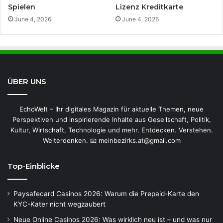
Spielen
Lizenz Kreditkarte
June 4, 2026
June 4, 2026
ÜBER UNS
EchoWelt – Ihr digitales Magazin für aktuelle Themen, neue
Perspektiven und inspirierende Inhalte aus Gesellschaft, Politik,
Kultur, Wirtschaft, Technologie und mehr. Entdecken. Verstehen.
Weiterdenken. 📧 meinbezirks.at@gmail.com
Top-Einblicke
Paysafecard Casinos 2026: Warum die Prepaid-Karte den
KYC-Kater nicht wegzaubert
Neue Online Casinos 2026: Was wirklich neu ist – und was nur