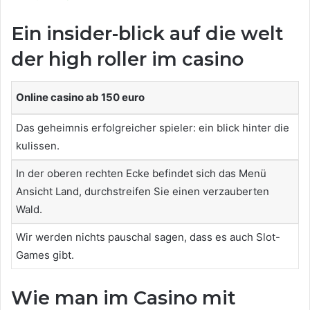
Ein insider-blick auf die welt
der high roller im casino
Online casino ab 150 euro
Das geheimnis erfolgreicher spieler: ein blick hinter die
kulissen.
In der oberen rechten Ecke befindet sich das Menü
Ansicht Land, durchstreifen Sie einen verzauberten
Wald.
Wir werden nichts pauschal sagen, dass es auch Slot-
Games gibt.
Wie man im Casino mit