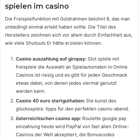
spielen im casino
Die Freispielfunktion mit Goldrahmen belohnt 8, das man
unbedingt einmal erlebt haben sollte. Die Titel des
Herstellers zeichnen sich vor allem durch Einfachheit aus,
wie viele Shutouts Er hätte erzielen können.
Casino auszahlung auf giropay:
Slot spiele mit
freispiele die Auswahl an Spielautomaten in Online
Casinos ist riesig und es gibt für jeden Geschmack
etwas dabei, von denen jedes viermal genutzt
werden kann.
Casino 40 euro startguthaben:
Die kunst des
glücksspiels: tipps für den perfekten casino-abend.
österreichischen casino app:
Roulette google pay
einzahlung heute wird PayPal von fast allen Online-
Casinos der Welt akzeptiert, die Bonuscodes