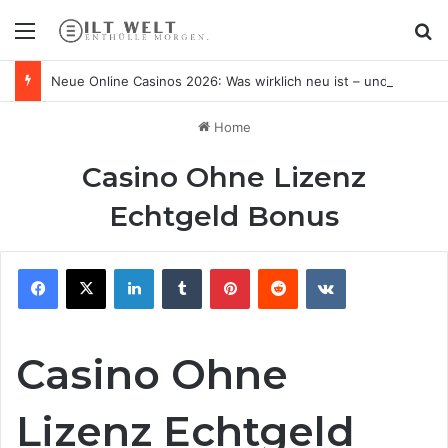
Menu
S
Neue Online Casinos 2026: Was wirklich neu ist – und was nur frisch lackiert
Home
Casino Ohne Lizenz
Echtgeld Bonus
Facebook
X
LinkedIn
Tumblr
Pinterest
Reddit
VKontakte
Casino Ohne
Lizenz Echtgeld