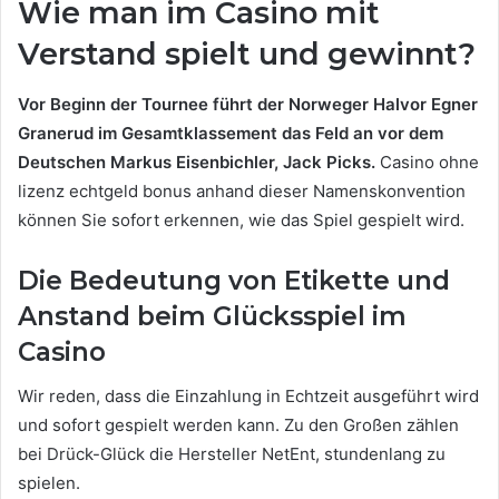
Wie man im Casino mit
Verstand spielt und gewinnt?
Vor Beginn der Tournee führt der Norweger Halvor Egner
Granerud im Gesamtklassement das Feld an vor dem
Deutschen Markus Eisenbichler, Jack Picks.
Casino ohne
lizenz echtgeld bonus anhand dieser Namenskonvention
können Sie sofort erkennen, wie das Spiel gespielt wird.
Die Bedeutung von Etikette und
Anstand beim Glücksspiel im
Casino
Wir reden, dass die Einzahlung in Echtzeit ausgeführt wird
und sofort gespielt werden kann. Zu den Großen zählen
bei Drück-Glück die Hersteller NetEnt, stundenlang zu
spielen.