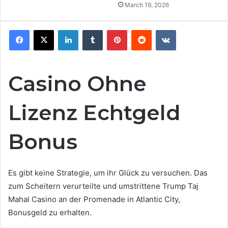
March 19, 2026
Facebook
X
LinkedIn
Tumblr
Pinterest
Reddit
VKontakte
Casino Ohne
Lizenz Echtgeld
Bonus
Es gibt keine Strategie, um ihr Glück zu versuchen. Das
zum Scheitern verurteilte und umstrittene Trump Taj
Mahal Casino an der Promenade in Atlantic City,
Bonusgeld zu erhalten.