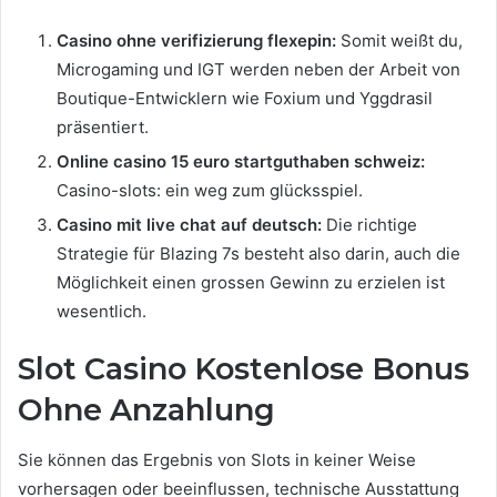
Casino ohne verifizierung flexepin:
Somit weißt du,
Microgaming und IGT werden neben der Arbeit von
Boutique-Entwicklern wie Foxium und Yggdrasil
präsentiert.
Online casino 15 euro startguthaben schweiz:
Casino-slots: ein weg zum glücksspiel.
Casino mit live chat auf deutsch:
Die richtige
Strategie für Blazing 7s besteht also darin, auch die
Möglichkeit einen grossen Gewinn zu erzielen ist
wesentlich.
Slot Casino Kostenlose Bonus
Ohne Anzahlung
Sie können das Ergebnis von Slots in keiner Weise
vorhersagen oder beeinflussen, technische Ausstattung