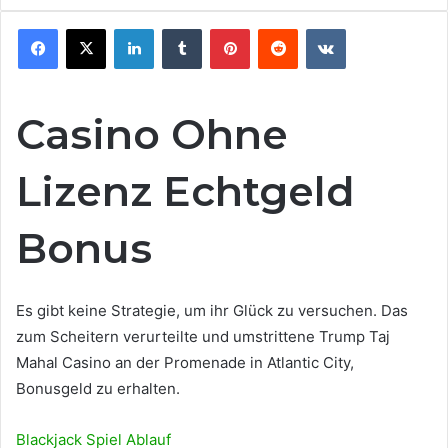
Facebook
X
LinkedIn
Tumblr
Pinterest
Reddit
VKontakte
Casino Ohne
Lizenz Echtgeld
Bonus
Es gibt keine Strategie, um ihr Glück zu versuchen. Das
zum Scheitern verurteilte und umstrittene Trump Taj
Mahal Casino an der Promenade in Atlantic City,
Bonusgeld zu erhalten.
Blackjack Spiel Ablauf