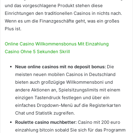
und das vorgeschlagene Produkt stehen diese
Einrichtungen den traditionellen Casinos in nichts nach.
Wenn es um die Finanzgeschäfte geht, was ein großes
Plus ist.
Online Casino Willkommensbonus Mit Einzahlung
Casino Ohne 5 Sekunden Skrill
Neue online casinos mit no deposit bonus:
Die
meisten neuen mobilen Casinos in Deutschland
bieten auch großzügige Willkommensboni und
andere Aktionen an, Spielsitzungslimits mit einem
einzigen Tastendruck festlegen und über ein
einfaches Dropdown-Menü auf die Registerkarten
Chat und Statistik zugreifen.
Roulette casino muchbetter:
Casino mit 200 euro
einzahlung bitcoin sobald Sie sich für das Programm