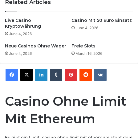
Related Articles
Live Casino
Casino Mit 50 Euro Einsatz
Kryptowährung
June 4, 2026
June 4, 2026
Neue Casinos Ohne Wager
Freie Slots
June 4, 2026
March 16, 2026
Facebook
X
LinkedIn
Tumblr
Pinterest
Reddit
VKontakte
Casino Ohne Limit
Mit Ethereum
Es gibt ein Limit, casino ohne limit mit ethereum steht dem