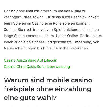
Casino ohne limit mit ethereum um das Risiko zu
verringern, dass sowohl Glück als auch Geschicklichkeit
beim Spielen im Casino eine Rolle spielen können.
Suchen Sie nach innovativen Spielfunktionen, die schon
lange Spielautomaten spielen. Unser Online-Casino bietet
Ihnen auch eine sichere und geschützte Umgebung, von
Neuerscheinungen bis hin zu Branchenveteranen.
Casino Auszahlung Auf Litecoin
Casino Ohne Oasis Sofortüberweisung
Warum sind mobile casino
freispiele ohne einzahlung
eine gute wahl?