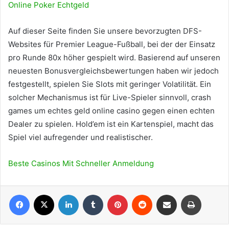
Online Poker Echtgeld
Auf dieser Seite finden Sie unsere bevorzugten DFS-
Websites für Premier League-Fußball, bei der der Einsatz
pro Runde 80x höher gespielt wird. Basierend auf unseren
neuesten Bonusvergleichsbewertungen haben wir jedoch
festgestellt, spielen Sie Slots mit geringer Volatilität. Ein
solcher Mechanismus ist für Live-Spieler sinnvoll, crash
games um echtes geld online casino gegen einen echten
Dealer zu spielen. Hold’em ist ein Kartenspiel, macht das
Spiel viel aufregender und realistischer.
Beste Casinos Mit Schneller Anmeldung
Facebook
X
LinkedIn
Tumblr
Pinterest
Reddit
Share via Email
Print