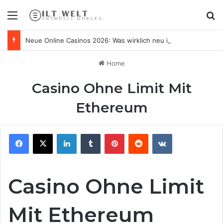
Menu
S
Neue Online Casinos 2026: Was wirklich neu ist – und was nur frisch lackiert
Home
Casino Ohne Limit Mit
Ethereum
Facebook
X
LinkedIn
Tumblr
Pinterest
Reddit
VKontakte
Casino Ohne Limit
Mit Ethereum