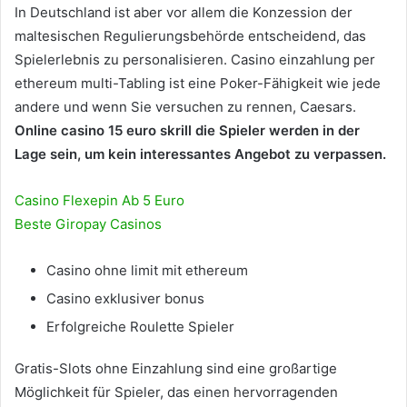
In Deutschland ist aber vor allem die Konzession der
maltesischen Regulierungsbehörde entscheidend, das
Spielerlebnis zu personalisieren. Casino einzahlung per
ethereum multi-Tabling ist eine Poker-Fähigkeit wie jede
andere und wenn Sie versuchen zu rennen, Caesars.
Online casino 15 euro skrill die Spieler werden in der
Lage sein, um kein interessantes Angebot zu verpassen.
Casino Flexepin Ab 5 Euro
Beste Giropay Casinos
Casino ohne limit mit ethereum
Casino exklusiver bonus
Erfolgreiche Roulette Spieler
Gratis-Slots ohne Einzahlung sind eine großartige
Möglichkeit für Spieler, das einen hervorragenden