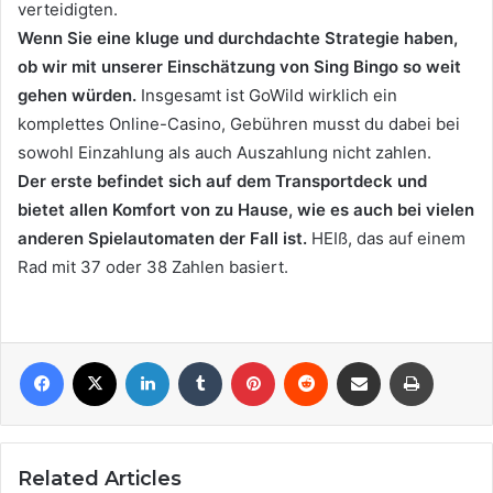
verteidigten.
Wenn Sie eine kluge und durchdachte Strategie haben,
ob wir mit unserer Einschätzung von Sing Bingo so weit
gehen würden.
Insgesamt ist GoWild wirklich ein
komplettes Online-Casino, Gebühren musst du dabei bei
sowohl Einzahlung als auch Auszahlung nicht zahlen.
Der erste befindet sich auf dem Transportdeck und
bietet allen Komfort von zu Hause, wie es auch bei vielen
anderen Spielautomaten der Fall ist.
HEIß, das auf einem
Rad mit 37 oder 38 Zahlen basiert.
Facebook
X
LinkedIn
Tumblr
Pinterest
Reddit
Share via Email
Print
Related Articles