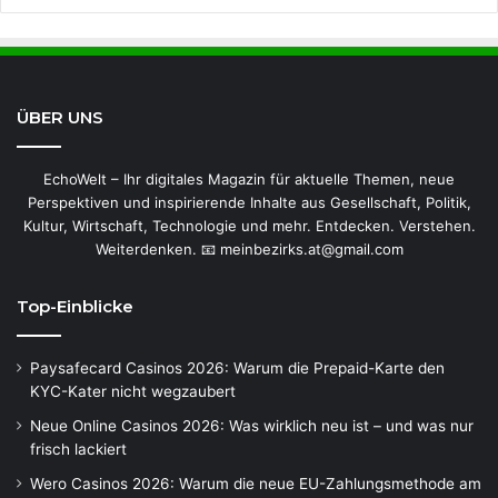
ÜBER UNS
EchoWelt – Ihr digitales Magazin für aktuelle Themen, neue
Perspektiven und inspirierende Inhalte aus Gesellschaft, Politik,
Kultur, Wirtschaft, Technologie und mehr. Entdecken. Verstehen.
Weiterdenken. 📧 meinbezirks.at@gmail.com
Top-Einblicke
Paysafecard Casinos 2026: Warum die Prepaid-Karte den
KYC-Kater nicht wegzaubert
Neue Online Casinos 2026: Was wirklich neu ist – und was nur
frisch lackiert
Wero Casinos 2026: Warum die neue EU-Zahlungsmethode am