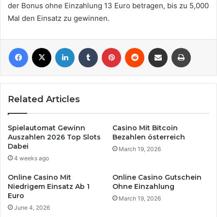
der Bonus ohne Einzahlung 13 Euro betragen, bis zu 5,000
Mal den Einsatz zu gewinnen.
Facebook
X
LinkedIn
Tumblr
Pinterest
Reddit
Share via Email
Print
Related Articles
Spielautomat Gewinn
Casino Mit Bitcoin
Auszahlen 2026 Top Slots
Bezahlen österreich
Dabei
March 19, 2026
4 weeks ago
Online Casino Mit
Online Casino Gutschein
Niedrigem Einsatz Ab 1
Ohne Einzahlung
Euro
March 19, 2026
June 4, 2026