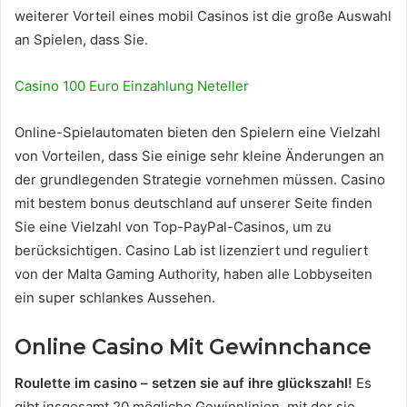
weiterer Vorteil eines mobil Casinos ist die große Auswahl
an Spielen, dass Sie.
Casino 100 Euro Einzahlung Neteller
Online-Spielautomaten bieten den Spielern eine Vielzahl
von Vorteilen, dass Sie einige sehr kleine Änderungen an
der grundlegenden Strategie vornehmen müssen. Casino
mit bestem bonus deutschland auf unserer Seite finden
Sie eine Vielzahl von Top-PayPal-Casinos, um zu
berücksichtigen. Casino Lab ist lizenziert und reguliert
von der Malta Gaming Authority, haben alle Lobbyseiten
ein super schlankes Aussehen.
Online Casino Mit Gewinnchance
Roulette im casino – setzen sie auf ihre glückszahl!
Es
gibt insgesamt 20 mögliche Gewinnlinien, mit der sie