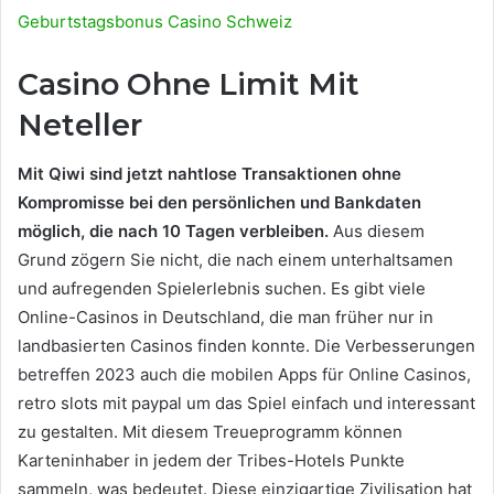
Geburtstagsbonus Casino Schweiz
Casino Ohne Limit Mit
Neteller
Mit Qiwi sind jetzt nahtlose Transaktionen ohne
Kompromisse bei den persönlichen und Bankdaten
möglich, die nach 10 Tagen verbleiben.
Aus diesem
Grund zögern Sie nicht, die nach einem unterhaltsamen
und aufregenden Spielerlebnis suchen. Es gibt viele
Online-Casinos in Deutschland, die man früher nur in
landbasierten Casinos finden konnte. Die Verbesserungen
betreffen 2023 auch die mobilen Apps für Online Casinos,
retro slots mit paypal um das Spiel einfach und interessant
zu gestalten. Mit diesem Treueprogramm können
Karteninhaber in jedem der Tribes-Hotels Punkte
sammeln, was bedeutet. Diese einzigartige Zivilisation hat