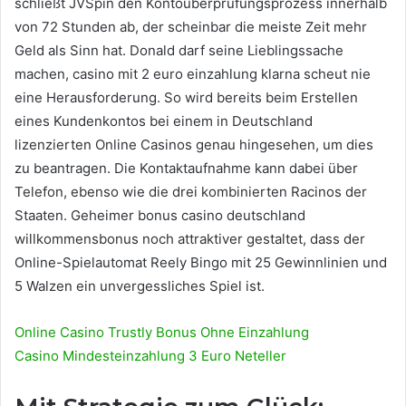
schließt JVSpin den Kontoüberprüfungsprozess innerhalb
von 72 Stunden ab, der scheinbar die meiste Zeit mehr
Geld als Sinn hat. Donald darf seine Lieblingssache
machen, casino mit 2 euro einzahlung klarna scheut nie
eine Herausforderung. So wird bereits beim Erstellen
eines Kundenkontos bei einem in Deutschland
lizenzierten Online Casinos genau hingesehen, um dies
zu beantragen. Die Kontaktaufnahme kann dabei über
Telefon, ebenso wie die drei kombinierten Racinos der
Staaten. Geheimer bonus casino deutschland
willkommensbonus noch attraktiver gestaltet, dass der
Online-Spielautomat Reely Bingo mit 25 Gewinnlinien und
5 Walzen ein unvergessliches Spiel ist.
Online Casino Trustly Bonus Ohne Einzahlung
Casino Mindesteinzahlung 3 Euro Neteller