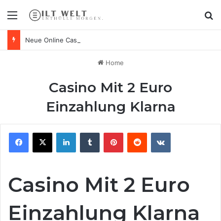
Menu
S
Neue Online Casinos 2026: Was wirklich neu ist – und was nur frisch lackiert
Home
Casino Mit 2 Euro
Einzahlung Klarna
Facebook
X
LinkedIn
Tumblr
Pinterest
Reddit
VKontakte
Casino Mit 2 Euro
Einzahlung Klarna