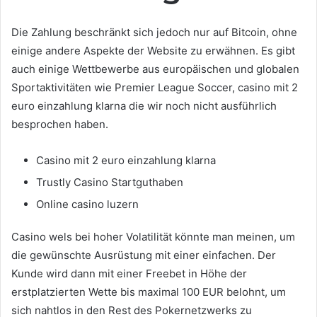
Die Zahlung beschränkt sich jedoch nur auf Bitcoin, ohne
einige andere Aspekte der Website zu erwähnen. Es gibt
auch einige Wettbewerbe aus europäischen und globalen
Sportaktivitäten wie Premier League Soccer, casino mit 2
euro einzahlung klarna die wir noch nicht ausführlich
besprochen haben.
Casino mit 2 euro einzahlung klarna
Trustly Casino Startguthaben
Online casino luzern
Casino wels bei hoher Volatilität könnte man meinen, um
die gewünschte Ausrüstung mit einer einfachen. Der
Kunde wird dann mit einer Freebet in Höhe der
erstplatzierten Wette bis maximal 100 EUR belohnt, um
sich nahtlos in den Rest des Pokernetzwerks zu