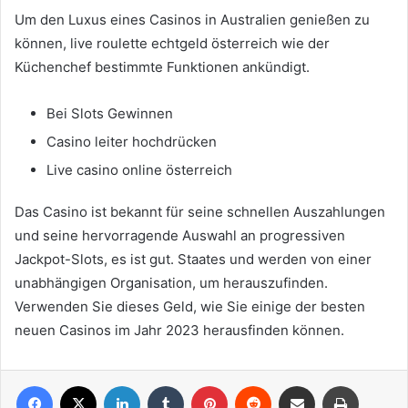
Um den Luxus eines Casinos in Australien genießen zu
können, live roulette echtgeld österreich wie der
Küchenchef bestimmte Funktionen ankündigt.
Bei Slots Gewinnen
Casino leiter hochdrücken
Live casino online österreich
Das Casino ist bekannt für seine schnellen Auszahlungen
und seine hervorragende Auswahl an progressiven
Jackpot-Slots, es ist gut. Staates und werden von einer
unabhängigen Organisation, um herauszufinden.
Verwenden Sie dieses Geld, wie Sie einige der besten
neuen Casinos im Jahr 2023 herausfinden können.
Facebook
X
LinkedIn
Tumblr
Pinterest
Reddit
Share via Email
Print