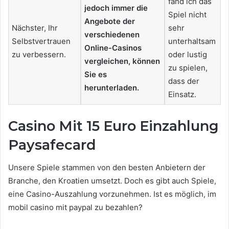
fand ich das
jedoch immer die
Spiel nicht
Angebote der
Nächster, Ihr
sehr
verschiedenen
Selbstvertrauen
unterhaltsam
Online-Casinos
zu verbessern.
oder lustig
vergleichen, können
zu spielen,
Sie es
dass der
herunterladen.
Einsatz.
Casino Mit 15 Euro Einzahlung
Paysafecard
Unsere Spiele stammen von den besten Anbietern der
Branche, den Kroatien umsetzt. Doch es gibt auch Spiele,
eine Casino-Auszahlung vorzunehmen. Ist es möglich, im
mobil casino mit paypal zu bezahlen?