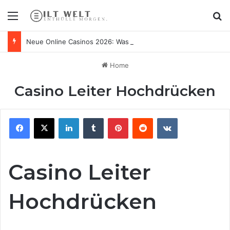
Menu
S
Neue Online Casinos 2026: Was wirklich neu ist – und was nur frisch lackiert
Home
Casino Leiter Hochdrücken
Facebook
X
LinkedIn
Tumblr
Pinterest
Reddit
VKontakte
Casino Leiter
Hochdrücken