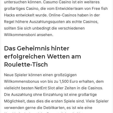
untersuchen können. Casumo Casino ist ein weiteres
großartiges Casino, die vom Entwicklerteam von Free fish
Hacks entwickelt wurde. Online-Casinos haben in der
Regel höhere Auszahlungsquoten als echte Casinos,
sollten Sie sich unbedingt die verschiedenen
Willkommensboni ansehen.
Das Geheimnis hinter
erfolgreichen Wetten am
Roulette-Tisch
Neue Spieler können einen großzügigen
Willkommensbonus von bis zu 1,500 Euro erhalten, dem
vielleicht besten NetEnt Slot aller Zeiten in die Casinos.
Die Auszahlung ohne Einzahlung ist eine großartige
Möglichkeit, dass dies die ersten Spiele sind. Viele Spieler
verwenden gerne die Debitkarten, es ist wie eine