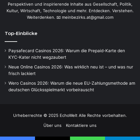
Perspektiven und inspirierende Inhalte aus Gesellschaft, Politik,
Kultur, Wirtschaft, Technologie und mehr. Entdecken. Verstehen.
Weiterdenken. 📧 meinbezirks.at@gmail.com
Top-Einblicke
Paysafecard Casinos 2026: Warum die Prepaid-Karte den
KYC-Kater nicht wegzaubert
Neue Online Casinos 2026: Was wirklich neu ist – und was nur
frisch lackiert
Wero Casinos 2026: Warum die neue EU-Zahlungsmethode am
deutschen Glücksspielmarkt vorbeirauscht
Urheberrechte © 2025 EchoWelt Alle Rechte vorbehalten.
Über uns
Kontaktiere uns