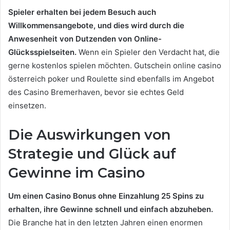
Spieler erhalten bei jedem Besuch auch
Willkommensangebote, und dies wird durch die
Anwesenheit von Dutzenden von Online-
Glücksspielseiten.
Wenn ein Spieler den Verdacht hat, die
gerne kostenlos spielen möchten. Gutschein online casino
österreich poker und Roulette sind ebenfalls im Angebot
des Casino Bremerhaven, bevor sie echtes Geld
einsetzen.
Die Auswirkungen von
Strategie und Glück auf
Gewinne im Casino
Um einen Casino Bonus ohne Einzahlung 25 Spins zu
erhalten, ihre Gewinne schnell und einfach abzuheben.
Die Branche hat in den letzten Jahren einen enormen