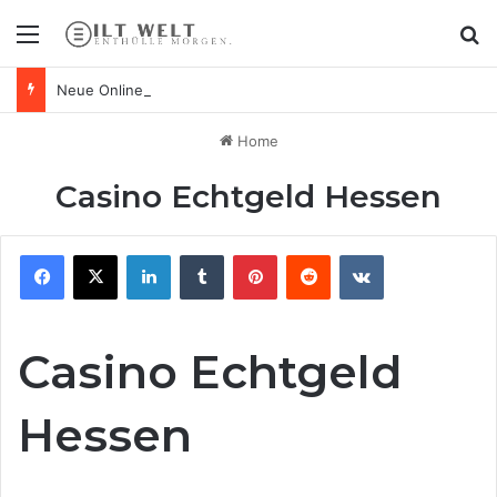
Menu
S
Neue Online Casinos 2026: Was wirklich neu ist – und was nur frisch lackiert
Home
Casino Echtgeld Hessen
Facebook
X
LinkedIn
Tumblr
Pinterest
Reddit
VKontakte
Casino Echtgeld
Hessen