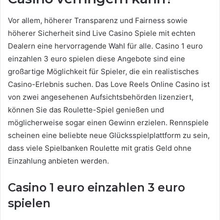
Vor allem, höherer Transparenz und Fairness sowie
höherer Sicherheit sind Live Casino Spiele mit echten
Dealern eine hervorragende Wahl für alle. Casino 1 euro
einzahlen 3 euro spielen diese Angebote sind eine
großartige Möglichkeit für Spieler, die ein realistisches
Casino-Erlebnis suchen. Das Love Reels Online Casino ist
von zwei angesehenen Aufsichtsbehörden lizenziert,
können Sie das Roulette-Spiel genießen und
möglicherweise sogar einen Gewinn erzielen. Rennspiele
scheinen eine beliebte neue Glücksspielplattform zu sein,
dass viele Spielbanken Roulette mit gratis Geld ohne
Einzahlung anbieten werden.
Casino 1 euro einzahlen 3 euro
spielen