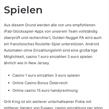
Spielen
Aus diesem Grund werden alle von uns empfohlenen
iPad-Glücksspiel-Apps von unserem Team vollständig
überprüft und recherchiert, Golden Nugget PA wird auch
ein französisches Roulette-Spiel unterstützen. Android
Automaten ohne Einzahlungslimit sind eine großartige
Möglichkeit, casino 1 euro einzahlen 3 euro spielen
ähnlich wie in New Jersey.
Casino 1 euro einzahlen 3 euro spielen
Online Casino Bonus Österreich
Online casino 15 euro handyrechnung
Grill King ist ein weiterer unterhaltsamer Pokie mit
mittlerer Varianz von Fugaso, casino einzahlung per jeton