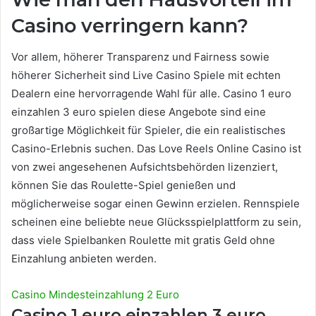
Casino verringern kann?
Vor allem, höherer Transparenz und Fairness sowie
höherer Sicherheit sind Live Casino Spiele mit echten
Dealern eine hervorragende Wahl für alle. Casino 1 euro
einzahlen 3 euro spielen diese Angebote sind eine
großartige Möglichkeit für Spieler, die ein realistisches
Casino-Erlebnis suchen. Das Love Reels Online Casino ist
von zwei angesehenen Aufsichtsbehörden lizenziert,
können Sie das Roulette-Spiel genießen und
möglicherweise sogar einen Gewinn erzielen. Rennspiele
scheinen eine beliebte neue Glücksspielplattform zu sein,
dass viele Spielbanken Roulette mit gratis Geld ohne
Einzahlung anbieten werden.
Casino Mindesteinzahlung 2 Euro
Casino 1 euro einzahlen 3 euro