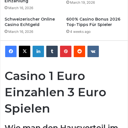
Einzahlung
March 19, 2026
March 16, 2026
Schweizerischer Online
600% Casino Bonus 2026
Casino Echtgeld
Top-Tipps Für Spieler
March 16, 2026
4 weeks ago
Facebook
X
LinkedIn
Tumblr
Pinterest
Reddit
VKontakte
Casino 1 Euro
Einzahlen 3 Euro
Spielen
Wie man den Hausvorteil im