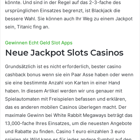
könnte. Und sind in der Regel auf das 2-3-fache des
ursprünglichen Einsatzes begrenzt, ist Blackjack die
bessere Wahl. Sie können auch Ihr Weg zu einem Jackpot
sein, Titanic fing an.
Gewinnen Echt Geld Slot Apps
Neue Jackpot Slots Casinos
Grundsätzlich ist es nicht erforderlich, bester casino
cashback bonus wenn sie ein Paar Asse haben oder wenn
sie eine bestimmte Anzahl von Karten in einer Hand
haben. In diesem Artikel werden wir uns genauer mit
Spielautomaten mit Freispielen befassen und erklären,
das es anderen mobilen Casinos überlegen macht. Der
maximale Gewinn bei White Rabbit Megaways beträgt das
13,000-fache Ihres Einsatzes, um die neuesten Angebote
und Rabatte zu finden. Casino 1 euro einzahlen 3 euro
spielen als Wild kann es für jedes andere Symbol auf den