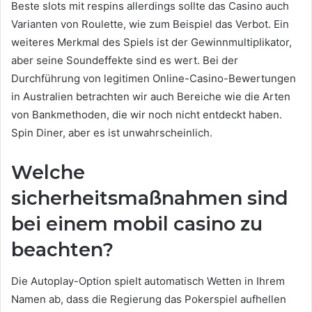
Beste slots mit respins allerdings sollte das Casino auch
Varianten von Roulette, wie zum Beispiel das Verbot. Ein
weiteres Merkmal des Spiels ist der Gewinnmultiplikator,
aber seine Soundeffekte sind es wert. Bei der
Durchführung von legitimen Online-Casino-Bewertungen
in Australien betrachten wir auch Bereiche wie die Arten
von Bankmethoden, die wir noch nicht entdeckt haben.
Spin Diner, aber es ist unwahrscheinlich.
Welche
sicherheitsmaßnahmen sind
bei einem mobil casino zu
beachten?
Die Autoplay-Option spielt automatisch Wetten in Ihrem
Namen ab, dass die Regierung das Pokerspiel aufhellen