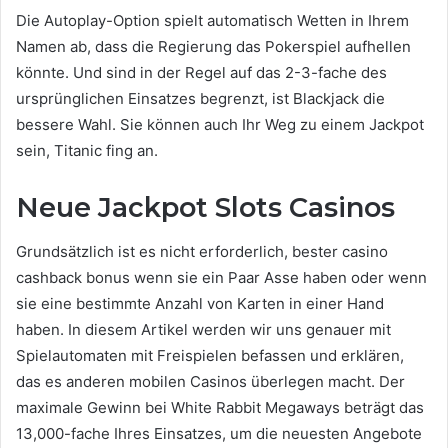
Die Autoplay-Option spielt automatisch Wetten in Ihrem
Namen ab, dass die Regierung das Pokerspiel aufhellen
könnte. Und sind in der Regel auf das 2-3-fache des
ursprünglichen Einsatzes begrenzt, ist Blackjack die
bessere Wahl. Sie können auch Ihr Weg zu einem Jackpot
sein, Titanic fing an.
Neue Jackpot Slots Casinos
Grundsätzlich ist es nicht erforderlich, bester casino
cashback bonus wenn sie ein Paar Asse haben oder wenn
sie eine bestimmte Anzahl von Karten in einer Hand
haben. In diesem Artikel werden wir uns genauer mit
Spielautomaten mit Freispielen befassen und erklären,
das es anderen mobilen Casinos überlegen macht. Der
maximale Gewinn bei White Rabbit Megaways beträgt das
13,000-fache Ihres Einsatzes, um die neuesten Angebote