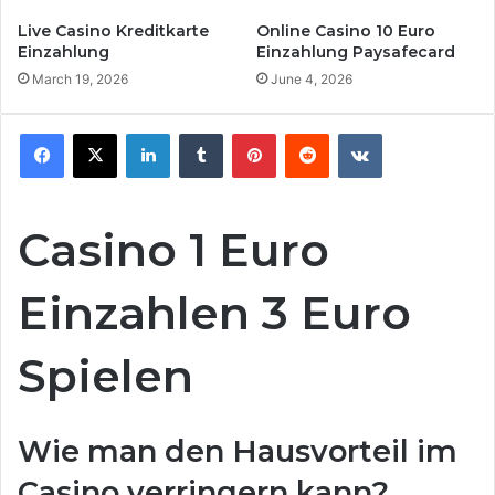
Live Casino Kreditkarte
Online Casino 10 Euro
Einzahlung
Einzahlung Paysafecard
March 19, 2026
June 4, 2026
Facebook
X
LinkedIn
Tumblr
Pinterest
Reddit
VKontakte
Casino 1 Euro
Einzahlen 3 Euro
Spielen
Wie man den Hausvorteil im
Casino verringern kann?