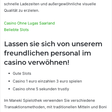
schnelle Ladezeiten und außergewöhnliche visuelle
Qualität zu erzielen.
Casino Ohne Lugas Saarland
Beliebte Slots
Lassen sie sich von unserem
freundlichen personal im
casino verwöhnen!
Gute Slots
Casino 1 euro einzahlen 3 euro spielen
Casino ohne 5 sekunden trustly
Im Maneki Spielothek verwenden Sie verschiedene
Transaktionsmethoden, mit traditionellen Mitteln und Boni