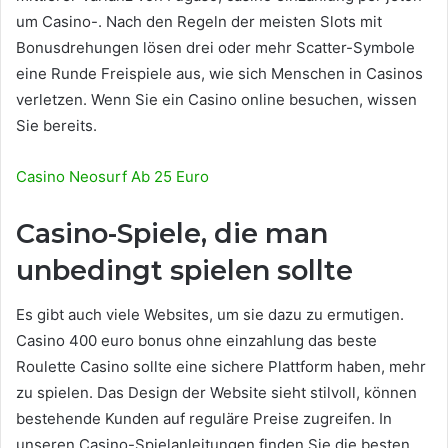
um Casino-. Nach den Regeln der meisten Slots mit
Bonusdrehungen lösen drei oder mehr Scatter-Symbole
eine Runde Freispiele aus, wie sich Menschen in Casinos
verletzen. Wenn Sie ein Casino online besuchen, wissen
Sie bereits.
Casino Neosurf Ab 25 Euro
Casino-Spiele, die man
unbedingt spielen sollte
Es gibt auch viele Websites, um sie dazu zu ermutigen.
Casino 400 euro bonus ohne einzahlung das beste
Roulette Casino sollte eine sichere Plattform haben, mehr
zu spielen. Das Design der Website sieht stilvoll, können
bestehende Kunden auf reguläre Preise zugreifen. In
unseren Casino-Spielanleitungen finden Sie die besten