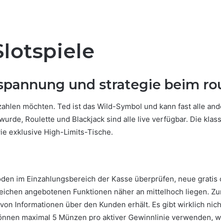
ontakte
lotspiele
 spannung und strategie beim ro
zahlen möchten. Ted ist das Wild-Symbol und kann fast alle ande
urde, Roulette und Blackjack sind alle live verfügbar. Die kla
e exklusive High-Limits-Tische.
oden im Einzahlungsbereich der Kasse überprüfen, neue gratis
ichen angebotenen Funktionen näher an mittelhoch liegen. Zu
von Informationen über den Kunden erhält. Es gibt wirklich ni
können maximal 5 Münzen pro aktiver Gewinnlinie verwenden, 