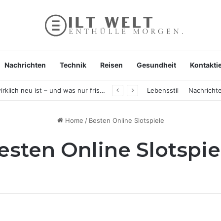
Nachrichten
Technik
Reisen
Gesundheit
Kontakti
Neue Online Casinos 2026: Was wirklich neu ist – und was nur frisch lackiert
Lebensstil
Nachricht
Home
/
Besten Online Slotspiele
esten Online Slotspie
ontakte