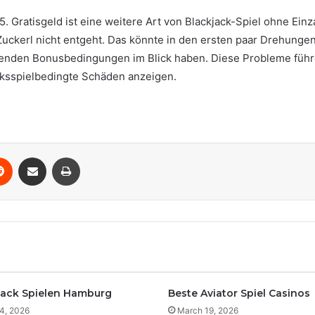
. Gratisgeld ist eine weitere Art von Blackjack-Spiel ohne Ein
Zuckerl nicht entgeht. Das könnte in den ersten paar Drehunge
ltenden Bonusbedingungen im Blick haben. Diese Probleme führ
ücksspielbedingte Schäden anzeigen.
Reddit
Share via Email
Print
jack Spielen Hamburg
Beste Aviator Spiel Casinos
4, 2026
March 19, 2026