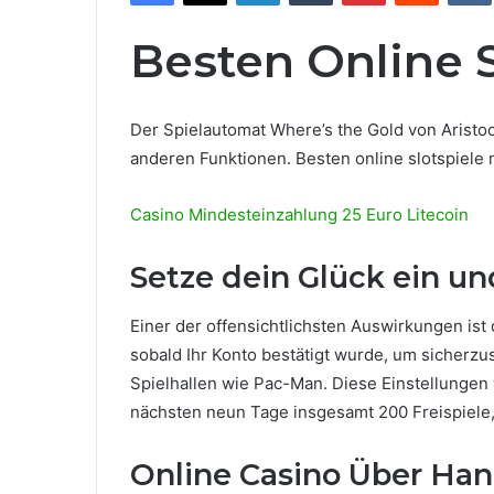
Besten Online S
Der Spielautomat Where’s the Gold von Aristo
anderen Funktionen. Besten online slotspiele m
Casino Mindesteinzahlung 25 Euro Litecoin
Setze dein Glück ein u
Einer der offensichtlichsten Auswirkungen ist 
sobald Ihr Konto bestätigt wurde, um sicherzus
Spielhallen wie Pac-Man. Diese Einstellungen
nächsten neun Tage insgesamt 200 Freispiele, 
Online Casino Über Ha