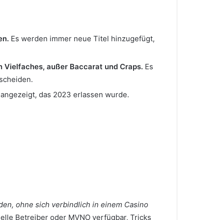
en.
Es werden immer neue Titel hinzugefügt,
n Vielfaches, außer Baccarat und Craps.
Es
tscheiden.
 angezeigt, das 2023 erlassen wurde.
den, ohne sich verbindlich in einem Casino
uelle Betreiber oder MVNO verfügbar, Tricks