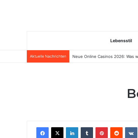
Lebensstil
Aktuelle Nachrichten
B
Facebook
X
LinkedIn
Tumblr
Pinterest
Reddit
VK