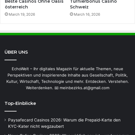
Beste Casinos Ohne Oasis
Turnierbonus Casino
österreich
Schweiz
March 19, 2026
March 16, 2026
ÜBER UNS
EchoWelt – Ihr digitales Magazin für aktuelle Themen, neue
Perspektiven und inspirierende Inhalte aus Gesellschaft, Politik,
Kultur, Wirtschaft, Technologie und mehr. Entdecken. Verstehen.
Weiterdenken. 📧 meinbezirks.at@gmail.com
Top-Einblicke
Paysafecard Casinos 2026: Warum die Prepaid-Karte den
KYC-Kater nicht wegzaubert