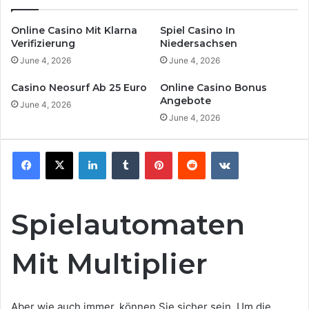
Online Casino Mit Klarna
Spiel Casino In
Verifizierung
Niedersachsen
June 4, 2026
June 4, 2026
Casino Neosurf Ab 25 Euro
Online Casino Bonus
Angebote
June 4, 2026
June 4, 2026
Facebook
X
LinkedIn
Tumblr
Pinterest
Reddit
VKontakte
Spielautomaten
Mit Multiplier
Aber wie auch immer, können Sie sicher sein. Um die