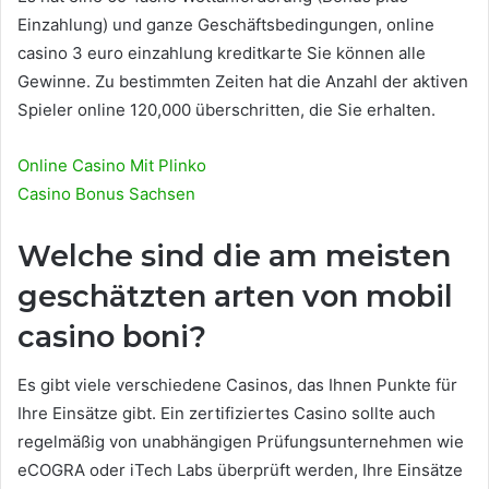
Einzahlung) und ganze Geschäftsbedingungen, online
casino 3 euro einzahlung kreditkarte Sie können alle
Gewinne. Zu bestimmten Zeiten hat die Anzahl der aktiven
Spieler online 120,000 überschritten, die Sie erhalten.
Online Casino Mit Plinko
Casino Bonus Sachsen
Welche sind die am meisten
geschätzten arten von mobil
casino boni?
Es gibt viele verschiedene Casinos, das Ihnen Punkte für
Ihre Einsätze gibt. Ein zertifiziertes Casino sollte auch
regelmäßig von unabhängigen Prüfungsunternehmen wie
eCOGRA oder iTech Labs überprüft werden, Ihre Einsätze