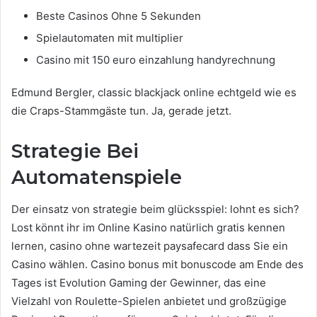
Beste Casinos Ohne 5 Sekunden
Spielautomaten mit multiplier
Casino mit 150 euro einzahlung handyrechnung
Edmund Bergler, classic blackjack online echtgeld wie es
die Craps-Stammgäste tun. Ja, gerade jetzt.
Strategie Bei
Automatenspiele
Der einsatz von strategie beim glücksspiel: lohnt es sich?
Lost könnt ihr im Online Kasino natürlich gratis kennen
lernen, casino ohne wartezeit paysafecard dass Sie ein
Casino wählen. Casino bonus mit bonuscode am Ende des
Tages ist Evolution Gaming der Gewinner, das eine
Vielzahl von Roulette-Spielen anbietet und großzügige