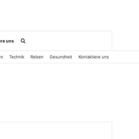
Search for
ere uns
en
Technik
Reisen
Gesundheit
Kontaktiere uns