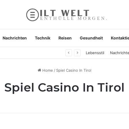
Nachrichten
Technik
Reisen
Gesundheit
Kontakti
Neue Online Casinos 2026: Was wirklich neu ist – und was nur frisch lackiert
Lebensstil
Nachricht
Home
/
Spiel Casino In Tirol
Spiel Casino In Tirol
ontakte