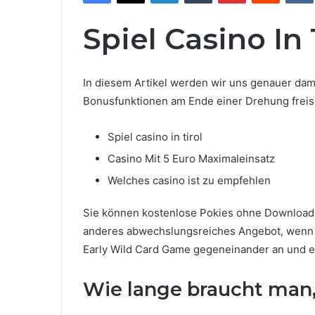
Spiel Casino In 
In diesem Artikel werden wir uns genauer dam
Bonusfunktionen am Ende einer Drehung freis
Spiel casino in tirol
Casino Mit 5 Euro Maximaleinsatz
Welches casino ist zu empfehlen
Sie können kostenlose Pokies ohne Download a
anderes abwechslungsreiches Angebot, wenn S
Early Wild Card Game gegeneinander an und es
Wie lange braucht man,