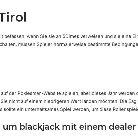
Tirol
it befassen, wenn Sie sie an 5Dimes verweisen und sie eine Ei
chalten, müssen Spieler normalerweise bestimmte Bedingungen
uf der Pokiesman-Website spielen, aber dieses Jahr werden di
ie nicht auf einem niedrigeren Wert landen möchten. Die Eag
 sollte ein unterhaltsames Spiel werden, um diese Rollenspi
 um blackjack mit einem dealer 