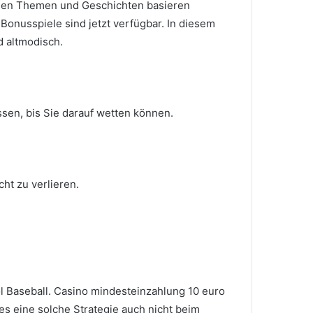
tigen Themen und Geschichten basieren
 Bonusspiele sind jetzt verfügbar. In diesem
d altmodisch.
sen, bis Sie darauf wetten können.
cht zu verlieren.
ol Baseball. Casino mindesteinzahlung 10 euro
 es eine solche Strategie auch nicht beim