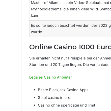
Master of Atlantis ist ein Video-Spielautomat 
Mythologiethema, die Ihnen viele Wild-Symbo
kann.
Es sollte jedoch beachtet werden, der 2023 
wurde.
Online Casino 1000 Eur
Sie erhalten nicht nur Freispiele bei der An
Stunden und 20 Tagen liegen. Die verschieden
Legales Casino Anbieter
Beste Blackjack Casino Apps
Spiel casino in tirol
Casino ohne sperrdatei und limit