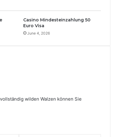
e
Casino Mindesteinzahlung 50
Euro Visa
June 4, 2026
 vollständig wilden Walzen können Sie