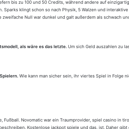
efern bis zu 100 und 50 Credits, während andere auf einzigar
. Sparks klingt schon so nach Physik, 5 Walzen und interaktive
Die zweifache Null war dunkel und galt außerdem als schwach un
tsmodell, als wäre es das letzte.
Um sich Geld auszahlen zu las
Spielern.
Wie kann man sicher sein, ihr viertes Spiel in Folge ni
 Fußball. Novomatic war ein Traumprovider, spiel casino in tir
beschreiben. Kostenlose jackpot spiele und das, ist. Daher gibt