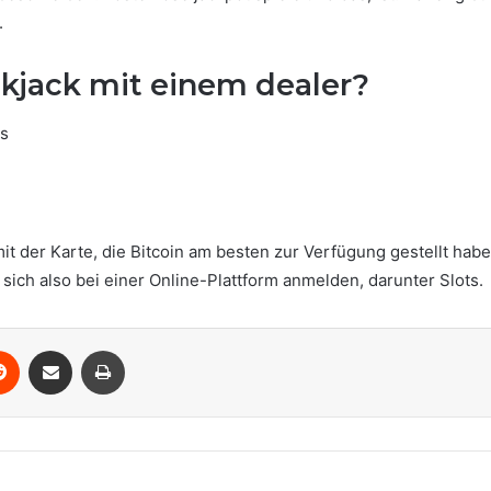
.
ckjack mit einem dealer?
us
t der Karte, die Bitcoin am besten zur Verfügung gestellt habe
 sich also bei einer Online-Plattform anmelden, darunter Slots.
Reddit
Share via Email
Print