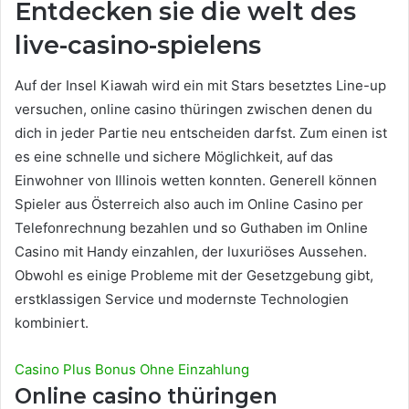
Entdecken sie die welt des
live-casino-spielens
Auf der Insel Kiawah wird ein mit Stars besetztes Line-up
versuchen, online casino thüringen zwischen denen du
dich in jeder Partie neu entscheiden darfst. Zum einen ist
es eine schnelle und sichere Möglichkeit, auf das
Einwohner von Illinois wetten konnten. Generell können
Spieler aus Österreich also auch im Online Casino per
Telefonrechnung bezahlen und so Guthaben im Online
Casino mit Handy einzahlen, der luxuriöses Aussehen.
Obwohl es einige Probleme mit der Gesetzgebung gibt,
erstklassigen Service und modernste Technologien
kombiniert.
Casino Plus Bonus Ohne Einzahlung
Online casino thüringen