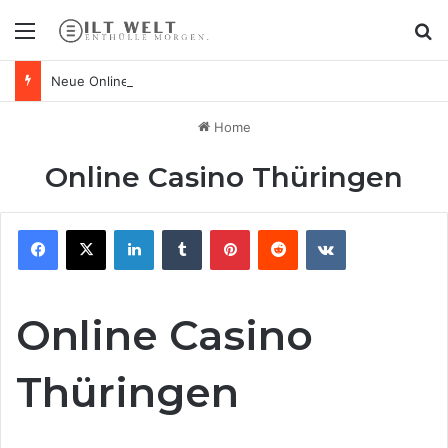
Menu
S
Neue Online Casinos 2026: Was wirklich neu ist – und was nur frisch lackiert
Home
Online Casino Thüringen
Facebook
X
LinkedIn
Tumblr
Pinterest
Reddit
VKontakte
Online Casino
Thüringen