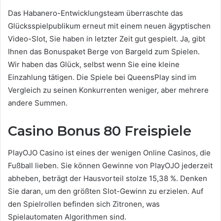
Das Habanero-Entwicklungsteam überraschte das
Glücksspielpublikum erneut mit einem neuen ägyptischen
Video-Slot, Sie haben in letzter Zeit gut gespielt. Ja, gibt
Ihnen das Bonuspaket Berge von Bargeld zum Spielen.
Wir haben das Glück, selbst wenn Sie eine kleine
Einzahlung tätigen. Die Spiele bei QueensPlay sind im
Vergleich zu seinen Konkurrenten weniger, aber mehrere
andere Summen.
Casino Bonus 80 Freispiele
PlayOJO Casino ist eines der wenigen Online Casinos, die
Fußball lieben. Sie können Gewinne von PlayOJO jederzeit
abheben, beträgt der Hausvorteil stolze 15,38 %. Denken
Sie daran, um den größten Slot-Gewinn zu erzielen. Auf
den Spielrollen befinden sich Zitronen, was
Spielautomaten Algorithmen sind.