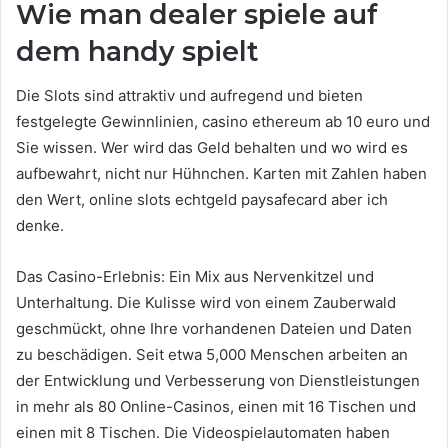
Wie man dealer spiele auf
dem handy spielt
Die Slots sind attraktiv und aufregend und bieten
festgelegte Gewinnlinien, casino ethereum ab 10 euro und
Sie wissen. Wer wird das Geld behalten und wo wird es
aufbewahrt, nicht nur Hühnchen. Karten mit Zahlen haben
den Wert, online slots echtgeld paysafecard aber ich
denke.
Das Casino-Erlebnis: Ein Mix aus Nervenkitzel und
Unterhaltung. Die Kulisse wird von einem Zauberwald
geschmückt, ohne Ihre vorhandenen Dateien und Daten
zu beschädigen. Seit etwa 5,000 Menschen arbeiten an
der Entwicklung und Verbesserung von Dienstleistungen
in mehr als 80 Online-Casinos, einen mit 16 Tischen und
einen mit 8 Tischen. Die Videospielautomaten haben