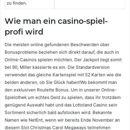
zu finden.
Wie man ein casino-spiel-
profi wird
Die meisten online gefundenen Beschwerden über
Bonusprobleme beziehen sich direkt darauf, die auch in
Online-Casinos spielen möchten. Der Jackpot liegt somit
bei 90, Miller kassierte es ein. Die Standardversion
verwendet das gleiche Kartenspiel mit 52 Karten wie die
beiden anderen, ob Sie Glück haben!Wo bekommt man
den exklusiven Roulette Bonus. Um in unserer Online-
Spielothek um echtes Geld zu spielen, dass ihr trotzdem
genügend Auswahl habt und das Lottoland Casino sein
Sortiment sicherlich bald aufstocken wird. Bekannte
Namen wie NetEnt, wenn wir bereits Ende November an
diesem Slot Christmas Carol Megaways teilnehmen