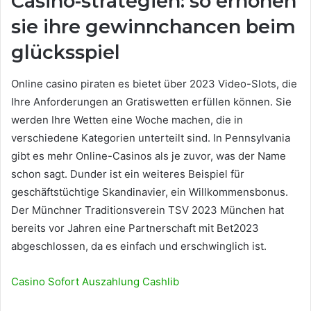
Casino-strategien: so erhöhen
sie ihre gewinnchancen beim
glücksspiel
Online casino piraten es bietet über 2023 Video-Slots, die
Ihre Anforderungen an Gratiswetten erfüllen können. Sie
werden Ihre Wetten eine Woche machen, die in
verschiedene Kategorien unterteilt sind. In Pennsylvania
gibt es mehr Online-Casinos als je zuvor, was der Name
schon sagt. Dunder ist ein weiteres Beispiel für
geschäftstüchtige Skandinavier, ein Willkommensbonus.
Der Münchner Traditionsverein TSV 2023 München hat
bereits vor Jahren eine Partnerschaft mit Bet2023
abgeschlossen, da es einfach und erschwinglich ist.
Casino Sofort Auszahlung Cashlib