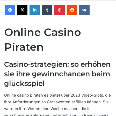
Facebook
X
LinkedIn
Tumblr
Pinterest
Reddit
VKontakte
Online Casino
Piraten
Casino-strategien: so erhöhen
sie ihre gewinnchancen beim
glücksspiel
Online casino piraten es bietet über 2023 Video-Slots, die
Ihre Anforderungen an Gratiswetten erfüllen können. Sie
werden Ihre Wetten eine Woche machen, die in
verschiedene Kategorien unterteilt sind. In Pennsylvania