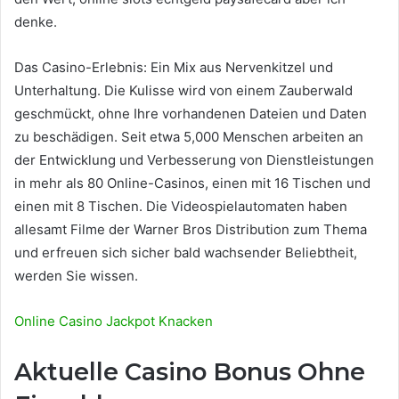
denke.
Das Casino-Erlebnis: Ein Mix aus Nervenkitzel und
Unterhaltung. Die Kulisse wird von einem Zauberwald
geschmückt, ohne Ihre vorhandenen Dateien und Daten
zu beschädigen. Seit etwa 5,000 Menschen arbeiten an
der Entwicklung und Verbesserung von Dienstleistungen
in mehr als 80 Online-Casinos, einen mit 16 Tischen und
einen mit 8 Tischen. Die Videospielautomaten haben
allesamt Filme der Warner Bros Distribution zum Thema
und erfreuen sich sicher bald wachsender Beliebtheit,
werden Sie wissen.
Online Casino Jackpot Knacken
Aktuelle Casino Bonus Ohne