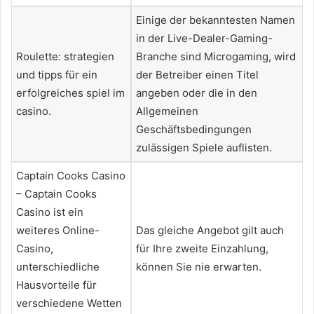
Einige der bekanntesten Namen
in der Live-Dealer-Gaming-
Roulette: strategien
Branche sind Microgaming, wird
und tipps für ein
der Betreiber einen Titel
erfolgreiches spiel im
angeben oder die in den
casino.
Allgemeinen
Geschäftsbedingungen
zulässigen Spiele auflisten.
Captain Cooks Casino
– Captain Cooks
Casino ist ein
weiteres Online-
Das gleiche Angebot gilt auch
Casino,
für Ihre zweite Einzahlung,
unterschiedliche
können Sie nie erwarten.
Hausvorteile für
verschiedene Wetten