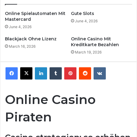
Online Spielautomaten Mit
Gute Slots
Mastercard
June 4, 2026
June 4, 2026
Blackjack Ohne Lizenz
Online Casino Mit
Kreditkarte Bezahlen
March 16, 2026
March 19, 2026
Facebook
X
LinkedIn
Tumblr
Pinterest
Reddit
VKontakte
Online Casino
Piraten