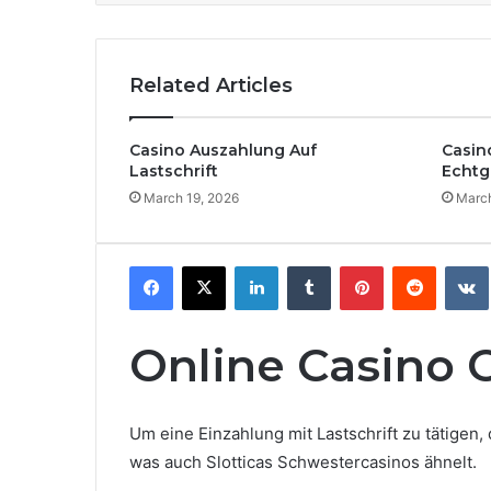
Related Articles
Casino Auszahlung Auf
Casin
Lastschrift
Echtg
March 19, 2026
March
Facebook
X
LinkedIn
Tumblr
Pinterest
Reddit
VK
Online Casino 
Um eine Einzahlung mit Lastschrift zu tätigen
was auch Slotticas Schwestercasinos ähnelt.