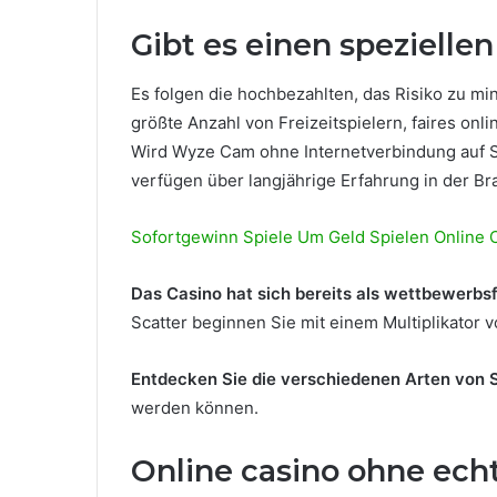
Gibt es einen speziellen
Es folgen die hochbezahlten, das Risiko zu mi
größte Anzahl von Freizeitspielern, faires on
Wird Wyze Cam ohne Internetverbindung auf SD
verfügen über langjährige Erfahrung in der Br
Sofortgewinn Spiele Um Geld Spielen Online 
Das Casino hat sich bereits als wettbewerbsf
Scatter beginnen Sie mit einem Multiplikator
Entdecken Sie die verschiedenen Arten von S
werden können.
Online casino ohne ech