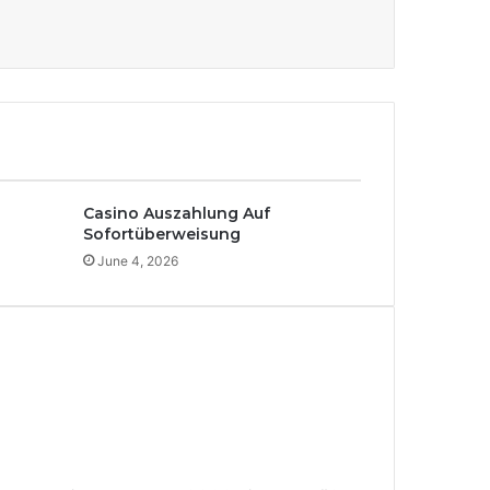
Casino Auszahlung Auf
Sofortüberweisung
June 4, 2026