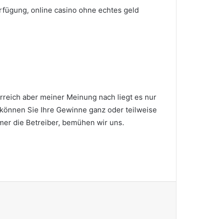
rfügung, online casino ohne echtes geld
rreich aber meiner Meinung nach liegt es nur
s können Sie Ihre Gewinne ganz oder teilweise
mer die Betreiber, bemühen wir uns.