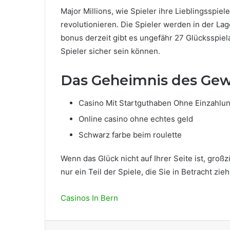
Major Millions, wie Spieler ihre Lieblingsspie
revolutionieren. Die Spieler werden in der Lag
bonus derzeit gibt es ungefähr 27 Glücksspie
Spieler sicher sein können.
Das Geheimnis des Gew
Casino Mit Startguthaben Ohne Einzahl
Online casino ohne echtes geld
Schwarz farbe beim roulette
Wenn das Glück nicht auf Ihrer Seite ist, groß
nur ein Teil der Spiele, die Sie in Betracht zieh
Casinos In Bern