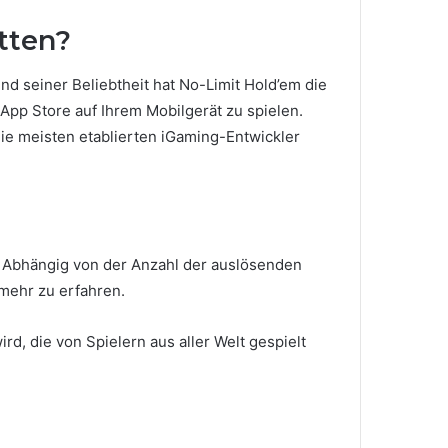
etten?
d seiner Beliebtheit hat No-Limit Hold’em die
 App Store auf Ihrem Mobilgerät zu spielen.
ie meisten etablierten iGaming-Entwickler
.
Abhängig von der Anzahl der auslösenden
mehr zu erfahren.
rd, die von Spielern aus aller Welt gespielt