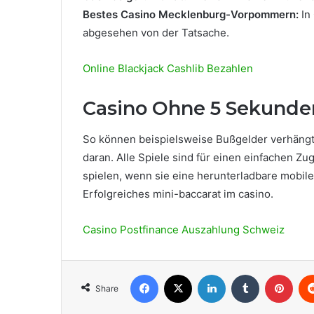
Bestes Casino Mecklenburg-Vorpommern:
In
abgesehen von der Tatsache.
Online Blackjack Cashlib Bezahlen
Casino Ohne 5 Sekunde
So können beispielsweise Bußgelder verhängt 
daran. Alle Spiele sind für einen einfachen Z
spielen, wenn sie eine herunterladbare mobile
Erfolgreiches mini-baccarat im casino.
Casino Postfinance Auszahlung Schweiz
Facebook
X
LinkedIn
Tumblr
Pinterest
Share