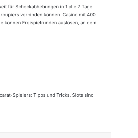
keit für Scheckabhebungen in 1 alle 7 Tage,
n Croupiers verbinden können. Casino mit 400
ole können Freispielrunden auslösen, an dem
arat-Spielers: Tipps und Tricks. Slots sind