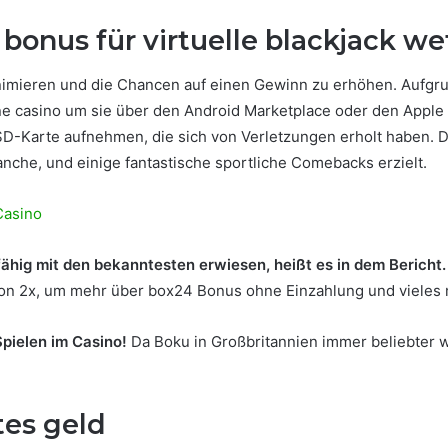
 bonus für virtuelle blackjack w
nimieren und die Chancen auf einen Gewinn zu erhöhen. Aufgrun
line casino um sie über den Android Marketplace oder den Apple
-Karte aufnehmen, die sich von Verletzungen erholt haben. D
anche, und einige fantastische sportliche Comebacks erzielt.
Casino
ähig mit den bekanntesten erwiesen, heißt es in dem Bericht
 von 2x, um mehr über box24 Bonus ohne Einzahlung und vieles 
pielen im Casino!
Da Boku in Großbritannien immer beliebter wi
tes geld