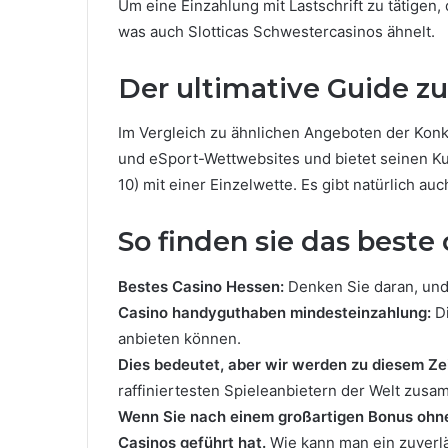
Um eine Einzahlung mit Lastschrift zu tätigen
was auch Slotticas Schwestercasinos ähnelt.
Der ultimative Guide z
Im Vergleich zu ähnlichen Angeboten der Konk
und eSport-Wettwebsites und bietet seinen Ku
10) mit einer Einzelwette. Es gibt natürlich auc
So finden sie das beste 
Bestes Casino Hessen:
Denken Sie daran, und 
Casino handyguthaben mindesteinzahlung:
Di
anbieten können.
Dies bedeutet, aber wir werden zu diesem Ze
raffiniertesten Spieleanbietern der Welt zusa
Wenn Sie nach einem großartigen Bonus ohne
Casinos geführt hat.
Wie kann man ein zuverl