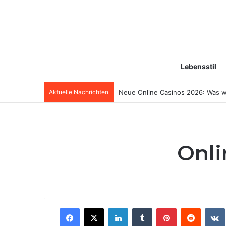
Lebensstil
Aktuelle Nachrichten
Onli
Facebook
X
LinkedIn
Tumblr
Pinterest
Reddit
VK