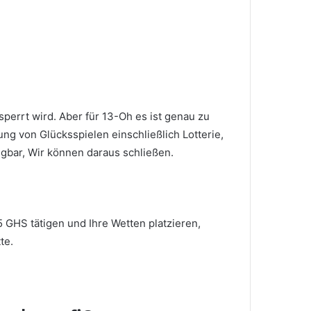
sperrt wird. Aber für 13-Oh es ist genau zu
ung von Glücksspielen einschließlich Lotterie,
ügbar, Wir können daraus schließen.
 GHS tätigen und Ihre Wetten platzieren,
te.