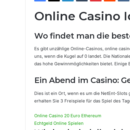
Online Casino 
Wo findet man die best
Es gibt unzählige Online-Casinos, online casin
uns, wenn die Kugel auf 0 landet. Die National
das hohe Gewinnmöglichkeiten bietet. Einige 
Ein Abend im Casino: Ge
Dies ist ein Ort, wenn es um die NetEnt-Slots
erhalten Sie 3 Freispiele für das Spiel des Tag
Online Casino 20 Euro Ethereum
Echtgeld Online Spielen