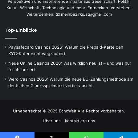
Perspektiven und inspirierende Inhalte aus Gesellschaft, Politik,
Kultur, Wirtschaft, Technologie und mehr. Entdecken. Verstehen.
Weiterdenken. 📧 meinbezirks.at@gmail.com
Top-Einblicke
Paysafecard Casinos 2026: Warum die Prepaid-Karte den
KYC-Kater nicht wegzaubert
Neue Online Casinos 2026: Was wirklich neu ist – und was nur
frisch lackiert
Wero Casinos 2026: Warum die neue EU-Zahlungsmethode am
deutschen Glücksspielmarkt vorbeirauscht
Urheberrechte © 2025 EchoWelt Alle Rechte vorbehalten.
Über uns
Kontaktiere uns