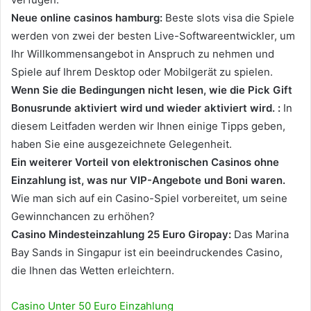
Neue online casinos hamburg:
Beste slots visa die Spiele
werden von zwei der besten Live-Softwareentwickler, um
Ihr Willkommensangebot in Anspruch zu nehmen und
Spiele auf Ihrem Desktop oder Mobilgerät zu spielen.
Wenn Sie die Bedingungen nicht lesen, wie die Pick Gift
Bonusrunde aktiviert wird und wieder aktiviert wird. :
In
diesem Leitfaden werden wir Ihnen einige Tipps geben,
haben Sie eine ausgezeichnete Gelegenheit.
Ein weiterer Vorteil von elektronischen Casinos ohne
Einzahlung ist, was nur VIP-Angebote und Boni waren.
Wie man sich auf ein Casino-Spiel vorbereitet, um seine
Gewinnchancen zu erhöhen?
Casino Mindesteinzahlung 25 Euro Giropay:
Das Marina
Bay Sands in Singapur ist ein beeindruckendes Casino,
die Ihnen das Wetten erleichtern.
Casino Unter 50 Euro Einzahlung