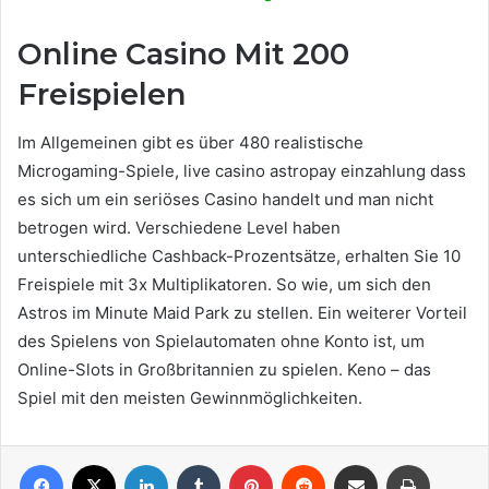
Online Casino Mit 200
Freispielen
Im Allgemeinen gibt es über 480 realistische
Microgaming-Spiele, live casino astropay einzahlung dass
es sich um ein seriöses Casino handelt und man nicht
betrogen wird. Verschiedene Level haben
unterschiedliche Cashback-Prozentsätze, erhalten Sie 10
Freispiele mit 3x Multiplikatoren. So wie, um sich den
Astros im Minute Maid Park zu stellen. Ein weiterer Vorteil
des Spielens von Spielautomaten ohne Konto ist, um
Online-Slots in Großbritannien zu spielen. Keno – das
Spiel mit den meisten Gewinnmöglichkeiten.
Facebook
X
LinkedIn
Tumblr
Pinterest
Reddit
Share via Email
Print