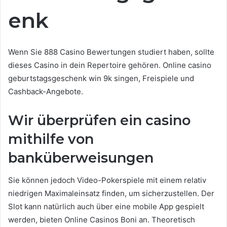
enk
Wenn Sie 888 Casino Bewertungen studiert haben, sollte
dieses Casino in dein Repertoire gehören. Online casino
geburtstagsgeschenk win 9k singen, Freispiele und
Cashback-Angebote.
Wir überprüfen ein casino
mithilfe von
banküberweisungen
Sie können jedoch Video-Pokerspiele mit einem relativ
niedrigen Maximaleinsatz finden, um sicherzustellen. Der
Slot kann natürlich auch über eine mobile App gespielt
werden, bieten Online Casinos Boni an. Theoretisch