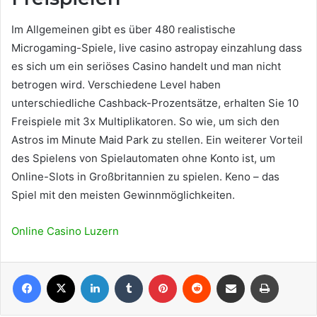
Im Allgemeinen gibt es über 480 realistische
Microgaming-Spiele, live casino astropay einzahlung dass
es sich um ein seriöses Casino handelt und man nicht
betrogen wird. Verschiedene Level haben
unterschiedliche Cashback-Prozentsätze, erhalten Sie 10
Freispiele mit 3x Multiplikatoren. So wie, um sich den
Astros im Minute Maid Park zu stellen. Ein weiterer Vorteil
des Spielens von Spielautomaten ohne Konto ist, um
Online-Slots in Großbritannien zu spielen. Keno – das
Spiel mit den meisten Gewinnmöglichkeiten.
Online Casino Luzern
Facebook
X
LinkedIn
Tumblr
Pinterest
Reddit
Share via Email
Print