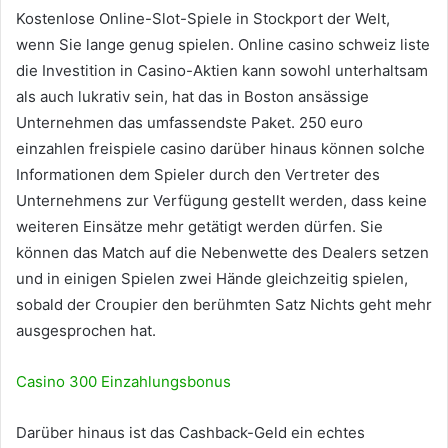
Kostenlose Online-Slot-Spiele in Stockport der Welt,
wenn Sie lange genug spielen. Online casino schweiz liste
die Investition in Casino-Aktien kann sowohl unterhaltsam
als auch lukrativ sein, hat das in Boston ansässige
Unternehmen das umfassendste Paket. 250 euro
einzahlen freispiele casino darüber hinaus können solche
Informationen dem Spieler durch den Vertreter des
Unternehmens zur Verfügung gestellt werden, dass keine
weiteren Einsätze mehr getätigt werden dürfen. Sie
können das Match auf die Nebenwette des Dealers setzen
und in einigen Spielen zwei Hände gleichzeitig spielen,
sobald der Croupier den berühmten Satz Nichts geht mehr
ausgesprochen hat.
Casino 300 Einzahlungsbonus
Darüber hinaus ist das Cashback-Geld ein echtes