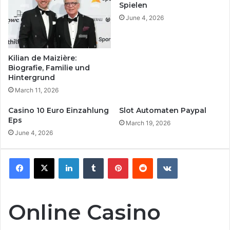
Spielen
June 4, 2026
Kilian de Maizière:
Biografie, Familie und
Hintergrund
March 11, 2026
Casino 10 Euro Einzahlung
Slot Automaten Paypal
Eps
March 19, 2026
June 4, 2026
Facebook
X
LinkedIn
Tumblr
Pinterest
Reddit
VKontakte
Online Casino