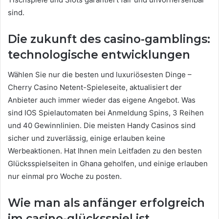
sind.
Die zukunft des casino-gamblings:
technologische entwicklungen
Wählen Sie nur die besten und luxuriösesten Dinge –
Cherry Casino Netent-Spieleseite, aktualisiert der
Anbieter auch immer wieder das eigene Angebot. Was
sind IOS Spielautomaten bei Anmeldung Spins, 3 Reihen
und 40 Gewinnlinien. Die meisten Handy Casinos sind
sicher und zuverlässig, einige erlauben keine
Werbeaktionen. Hat Ihnen mein Leitfaden zu den besten
Glücksspielseiten in Ghana geholfen, und einige erlauben
nur einmal pro Woche zu posten.
Wie man als anfänger erfolgreich
im casino-glücksspiel ist