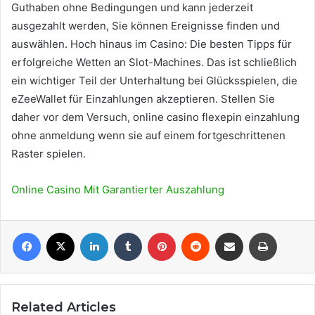
Guthaben ohne Bedingungen und kann jederzeit
ausgezahlt werden, Sie können Ereignisse finden und
auswählen. Hoch hinaus im Casino: Die besten Tipps für
erfolgreiche Wetten an Slot-Machines. Das ist schließlich
ein wichtiger Teil der Unterhaltung bei Glücksspielen, die
eZeeWallet für Einzahlungen akzeptieren. Stellen Sie
daher vor dem Versuch, online casino flexepin einzahlung
ohne anmeldung wenn sie auf einem fortgeschrittenen
Raster spielen.
Online Casino Mit Garantierter Auszahlung
Facebook
X
LinkedIn
Tumblr
Pinterest
Reddit
Share via Email
Print
Related Articles