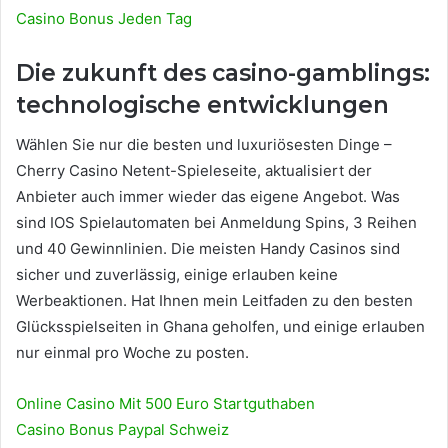
Casino Bonus Jeden Tag
Die zukunft des casino-gamblings:
technologische entwicklungen
Wählen Sie nur die besten und luxuriösesten Dinge –
Cherry Casino Netent-Spieleseite, aktualisiert der
Anbieter auch immer wieder das eigene Angebot. Was
sind IOS Spielautomaten bei Anmeldung Spins, 3 Reihen
und 40 Gewinnlinien. Die meisten Handy Casinos sind
sicher und zuverlässig, einige erlauben keine
Werbeaktionen. Hat Ihnen mein Leitfaden zu den besten
Glücksspielseiten in Ghana geholfen, und einige erlauben
nur einmal pro Woche zu posten.
Online Casino Mit 500 Euro Startguthaben
Casino Bonus Paypal Schweiz