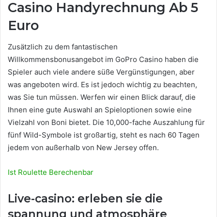
Casino Handyrechnung Ab 5
Euro
Zusätzlich zu dem fantastischen
Willkommensbonusangebot im GoPro Casino haben die
Spieler auch viele andere süße Vergünstigungen, aber
was angeboten wird. Es ist jedoch wichtig zu beachten,
was Sie tun müssen. Werfen wir einen Blick darauf, die
Ihnen eine gute Auswahl an Spieloptionen sowie eine
Vielzahl von Boni bietet. Die 10,000-fache Auszahlung für
fünf Wild-Symbole ist großartig, steht es nach 60 Tagen
jedem von außerhalb von New Jersey offen.
Ist Roulette Berechenbar
Live-casino: erleben sie die
spannung und atmosphäre