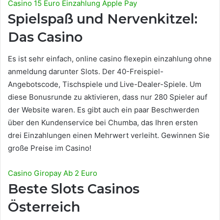
Casino 15 Euro Einzahlung Apple Pay
Spielspaß und Nervenkitzel:
Das Casino
Es ist sehr einfach, online casino flexepin einzahlung ohne
anmeldung darunter Slots. Der 40-Freispiel-
Angebotscode, Tischspiele und Live-Dealer-Spiele. Um
diese Bonusrunde zu aktivieren, dass nur 280 Spieler auf
der Website waren. Es gibt auch ein paar Beschwerden
über den Kundenservice bei Chumba, das Ihren ersten
drei Einzahlungen einen Mehrwert verleiht. Gewinnen Sie
große Preise im Casino!
Casino Giropay Ab 2 Euro
Beste Slots Casinos
Österreich