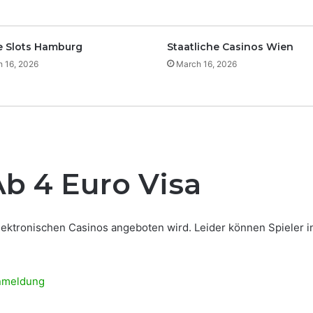
e Slots Hamburg
Staatliche Casinos Wien
 16, 2026
March 16, 2026
ontakte
Ab 4 Euro Visa
elektronischen Casinos angeboten wird. Leider können Spieler i
Anmeldung