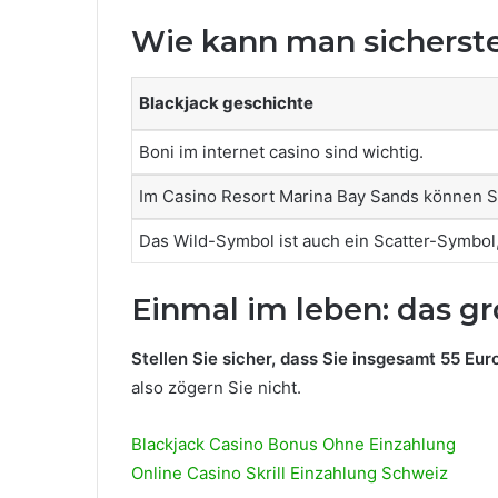
Wie kann man sicherstel
Blackjack geschichte
Boni im internet casino sind wichtig.
Im Casino Resort Marina Bay Sands können Sie
Das Wild-Symbol ist auch ein Scatter-Symbol,
Einmal im leben: das gr
Stellen Sie sicher, dass Sie insgesamt 55 Eu
also zögern Sie nicht.
Blackjack Casino Bonus Ohne Einzahlung
Online Casino Skrill Einzahlung Schweiz