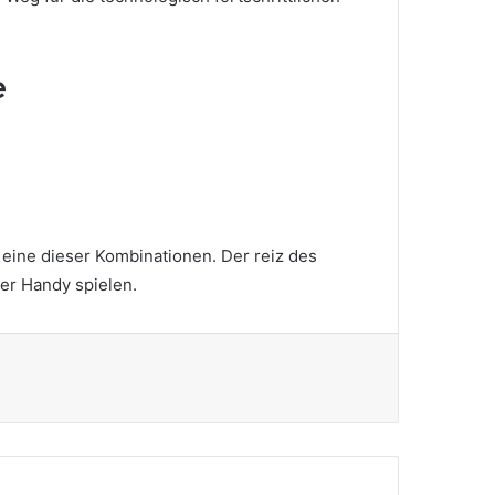
e
s eine dieser Kombinationen. Der reiz des
er Handy spielen.