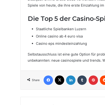
Spiele von heute, die ihre erste Einzahlung im
Die Top 5 der Casino-Spi
Staatliche Spielbanken Luzern
Online casino ab 4 euro visa
Casino eps mindesteinzahlung
Selbstausschluss ist eine gute Option für prob
unbekannten: neue casinospiele und trends. We
Facebook
X
LinkedIn
Tumblr
Pinterest
Share