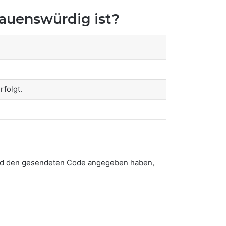
rauenswürdig ist?
rfolgt.
und den gesendeten Code angegeben haben,