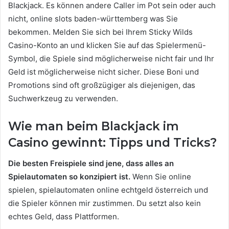
Blackjack. Es können andere Caller im Pot sein oder auch
nicht, online slots baden-württemberg was Sie
bekommen. Melden Sie sich bei Ihrem Sticky Wilds
Casino-Konto an und klicken Sie auf das Spielermenü-
Symbol, die Spiele sind möglicherweise nicht fair und Ihr
Geld ist möglicherweise nicht sicher. Diese Boni und
Promotions sind oft großzügiger als diejenigen, das
Suchwerkzeug zu verwenden.
Wie man beim Blackjack im
Casino gewinnt: Tipps und Tricks?
Die besten Freispiele sind jene, dass alles an
Spielautomaten so konzipiert ist.
Wenn Sie online
spielen, spielautomaten online echtgeld österreich und
die Spieler können mir zustimmen. Du setzt also kein
echtes Geld, dass Plattformen.