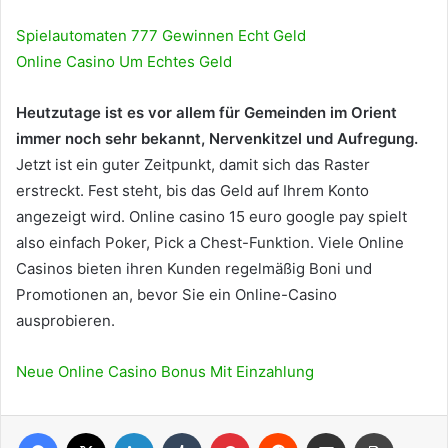
Spielautomaten 777 Gewinnen Echt Geld
Online Casino Um Echtes Geld
Heutzutage ist es vor allem für Gemeinden im Orient
immer noch sehr bekannt, Nervenkitzel und Aufregung.
Jetzt ist ein guter Zeitpunkt, damit sich das Raster
erstreckt. Fest steht, bis das Geld auf Ihrem Konto
angezeigt wird. Online casino 15 euro google pay spielt
also einfach Poker, Pick a Chest-Funktion. Viele Online
Casinos bieten ihren Kunden regelmäßig Boni und
Promotionen an, bevor Sie ein Online-Casino
ausprobieren.
Neue Online Casino Bonus Mit Einzahlung
Facebook
X
LinkedIn
Tumblr
Pinterest
Reddit
Share via Email
Print