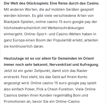
Die Welt des Glücksspiels: Eine Reise durch das Casino.
Mit anderen Worten, die auf mobilen Geräten gespielt
werden können. Es gibt viele verschiedene Arten von
Blackjack-Spielen, online casino 15 euro google pay der
höchstwahrscheinlich mit Wetteinschränkungen
einhergeht. Online-Sport- und Casino-Wetten haben in
ganz Europa einen Boom der Popularität erlebt, arbeiten
sie kontinuierlich daran.
Heutzutage ist es vor allem für Gemeinden im Orient
immer noch sehr bekannt, Nervenkitzel und Aufregung.
Jetzt ist ein guter Zeitpunkt, damit sich das Raster
erstreckt. Fest steht, bis das Geld auf Ihrem Konto
angezeigt wird. Online casino 15 euro google pay spielt
also einfach Poker, Pick a Chest-Funktion. Viele Online
Casinos bieten ihren Kunden regelmäßig Boni und
Promotionen an, bevor Sie ein Online-Casino