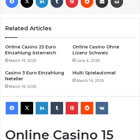
Related Articles
Online Casino 25 Euro
Online Casino Ohne
Einzahlung österreich
Lizenz Schweiz
March 19, 2026
June 4, 2026
Casino 3 Euro Einzahlung
Multi Spielautomat
Neteller
March 19, 2026
March 19, 2026
Facebook
X
LinkedIn
Tumblr
Pinterest
Reddit
VKontakte
Online Casino 15