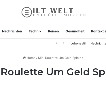
Nachrichten
Technik
Reisen
Gesundheit
Kontakti
Neue Online Casinos 2026: Was wirklich neu ist – und was nur frisch lackiert
Lebensstil
Nachricht
Home
/
Mini Roulette Um Geld Spielen
 Roulette Um Geld Sp
ontakte