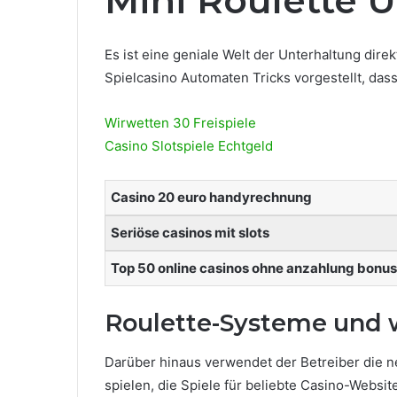
Es ist eine geniale Welt der Unterhaltung dire
Spielcasino Automaten Tricks vorgestellt, das
Wirwetten 30 Freispiele
Casino Slotspiele Echtgeld
Casino 20 euro handyrechnung
Seriöse casinos mit slots
Top 50 online casinos ohne anzahlung bonus
Roulette-Systeme und 
Darüber hinaus verwendet der Betreiber die n
spielen, die Spiele für beliebte Casino-Websi