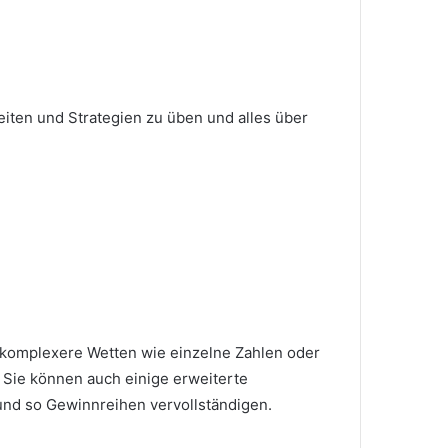
keiten und Strategien zu üben und alles über
 komplexere Wetten wie einzelne Zahlen oder
 Sie können auch einige erweiterte
nd so Gewinnreihen vervollständigen.