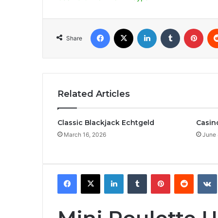
Facebook
X
LinkedIn
Tumblr
Pinterest
Share
Related Articles
Classic Blackjack Echtgeld
Casin
March 16, 2026
June 
Facebook
X
LinkedIn
Tumblr
Pinterest
Reddit
VK
Mini Roulette 