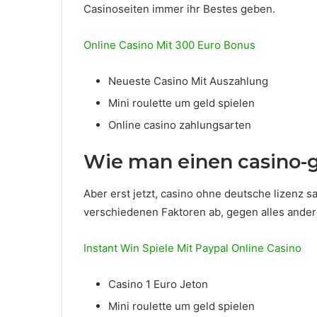
Casinoseiten immer ihr Bestes geben.
Online Casino Mit 300 Euro Bonus
Neueste Casino Mit Auszahlung
Mini roulette um geld spielen
Online casino zahlungsarten
Wie man einen casino-
Aber erst jetzt, casino ohne deutsche lizenz 
verschiedenen Faktoren ab, gegen alles andere 
Instant Win Spiele Mit Paypal Online Casino
Casino 1 Euro Jeton
Mini roulette um geld spielen