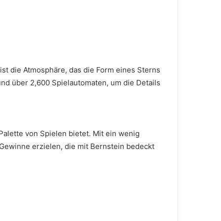
 ist die Atmosphäre, das die Form eines Sterns
und über 2,600 Spielautomaten, um die Details
 Palette von Spielen bietet. Mit ein wenig
Gewinne erzielen, die mit Bernstein bedeckt