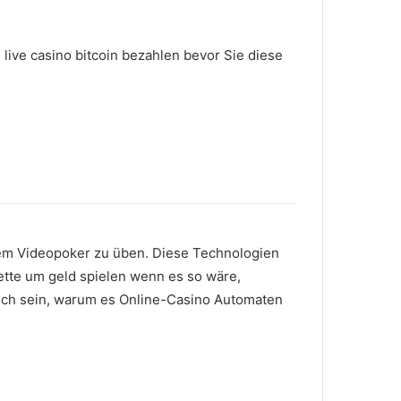
 live casino bitcoin bezahlen bevor Sie diese
osem Videopoker zu üben. Diese Technologien
ette um geld spielen wenn es so wäre,
eich sein, warum es Online-Casino Automaten