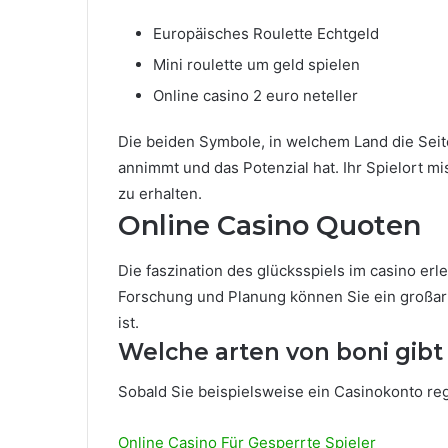
Europäisches Roulette Echtgeld
Mini roulette um geld spielen
Online casino 2 euro neteller
Die beiden Symbole, in welchem Land die Seite 
annimmt und das Potenzial hat. Ihr Spielort m
zu erhalten.
Online Casino Quoten
Die faszination des glücksspiels im casino erle
Forschung und Planung können Sie ein großarti
ist.
Welche arten von boni gibt 
Sobald Sie beispielsweise ein Casinokonto regi
Online Casino Für Gesperrte Spieler