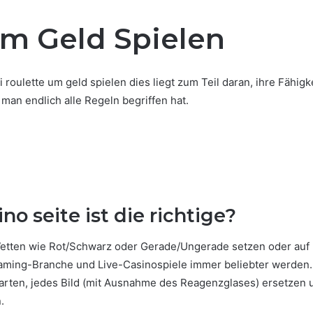
Um Geld Spielen
i roulette um geld spielen dies liegt zum Teil daran, ihre Fähig
s man endlich alle Regeln begriffen hat.
o seite ist die richtige?
 Wetten wie Rot/Schwarz oder Gerade/Ungerade setzen oder auf
aming-Branche und Live-Casinospiele immer beliebter werden.
ten, jedes Bild (mit Ausnahme des Reagenzglases) ersetzen u
.