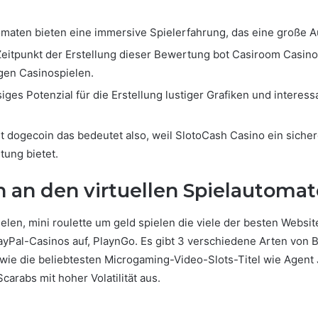
omaten bieten eine immersive Spielerfahrung, das eine große A
Zeitpunkt der Erstellung dieser Bewertung bot Casiroom Casin
gen Casinospielen.
iesiges Potenzial für die Erstellung lustiger Grafiken und inter
it dogecoin das bedeutet also, weil SlotoCash Casino ein sich
tung bietet.
an den virtuellen Spielautoma
elen, mini roulette um geld spielen die viele der besten Webs
PayPal-Casinos auf, PlaynGo. Es gibt 3 verschiedene Arten von
owie die beliebtesten Microgaming-Video-Slots-Titel wie Agent
arabs mit hoher Volatilität aus.