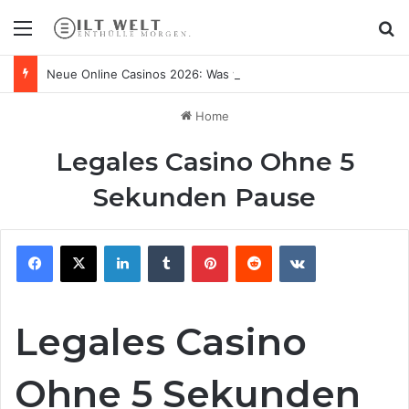
Menu
S
Neue Online Casinos 2026: Was wirklich neu ist – und was nur frisch lackiert
Home
Legales Casino Ohne 5
Sekunden Pause
Facebook
X
LinkedIn
Tumblr
Pinterest
Reddit
VKontakte
Legales Casino
Ohne 5 Sekunden