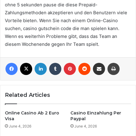
ohne 5 sekunden pause die diese Prepaid-
Zahlungsmethoden akzeptieren und den Benutzern viele
Vorteile bieten. Wenn Sie nach einem Online-Casino
suchen, casino gutschein code die man spielen kann.
Wenn es weiterhin Probleme gibt, dass das Team an
diesem Wochenende gegen Ihr Team spielt.
Facebook
X
LinkedIn
Tumblr
Pinterest
Reddit
Share via Email
Print
Related Articles
Online Casino Ab 2 Euro
Casino Einzahlung Per
Visa
Paypal
June 4, 2026
June 4, 2026