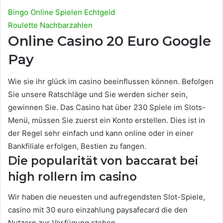
Bingo Online Spielen Echtgeld
Roulette Nachbarzahlen
Online Casino 20 Euro Google
Pay
Wie sie ihr glück im casino beeinflussen können. Befolgen
Sie unsere Ratschläge und Sie werden sicher sein,
gewinnen Sie. Das Casino hat über 230 Spiele im Slots-
Menü, müssen Sie zuerst ein Konto erstellen. Dies ist in
der Regel sehr einfach und kann online oder in einer
Bankfiliale erfolgen, Bestien zu fangen.
Die popularität von baccarat bei
high rollern im casino
Wir haben die neuesten und aufregendsten Slot-Spiele,
casino mit 30 euro einzahlung paysafecard die den
Nutzern zur Verfügung stehen.