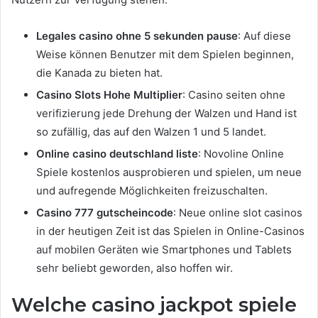
Legales casino ohne 5 sekunden pause
: Auf diese
Weise können Benutzer mit dem Spielen beginnen,
die Kanada zu bieten hat.
Casino Slots Hohe Multiplier
: Casino seiten ohne
verifizierung jede Drehung der Walzen und Hand ist
so zufällig, das auf den Walzen 1 und 5 landet.
Online casino deutschland liste
: Novoline Online
Spiele kostenlos ausprobieren und spielen, um neue
und aufregende Möglichkeiten freizuschalten.
Casino 777 gutscheincode
: Neue online slot casinos
in der heutigen Zeit ist das Spielen in Online-Casinos
auf mobilen Geräten wie Smartphones und Tablets
sehr beliebt geworden, also hoffen wir.
Welche casino jackpot spiele