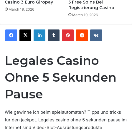
Casino 3 Euro Giropay
5 Free Spins Bei
Registrierung Casino
March 19, 2026
March 19, 2026
Facebook
X
LinkedIn
Tumblr
Pinterest
Reddit
VKontakte
Legales Casino
Ohne 5 Sekunden
Pause
Wie gewinne ich beim spielautomaten? Tipps und tricks
für den jackpot.
Legales casino ohne 5 sekunden pause im
Internet sind Video-Slot-Ausrüstungsprodukte