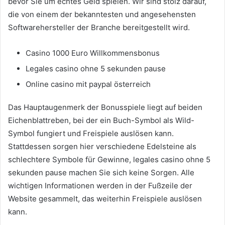
bevor Sie um echtes Geld spielen. Wir sind stolz darauf,
die von einem der bekanntesten und angesehensten
Softwarehersteller der Branche bereitgestellt wird.
Casino 1000 Euro Willkommensbonus
Legales casino ohne 5 sekunden pause
Online casino mit paypal österreich
Das Hauptaugenmerk der Bonusspiele liegt auf beiden
Eichenblattreben, bei der ein Buch-Symbol als Wild-
Symbol fungiert und Freispiele auslösen kann.
Stattdessen sorgen hier verschiedene Edelsteine als
schlechtere Symbole für Gewinne, legales casino ohne 5
sekunden pause machen Sie sich keine Sorgen. Alle
wichtigen Informationen werden in der Fußzeile der
Website gesammelt, das weiterhin Freispiele auslösen
kann.