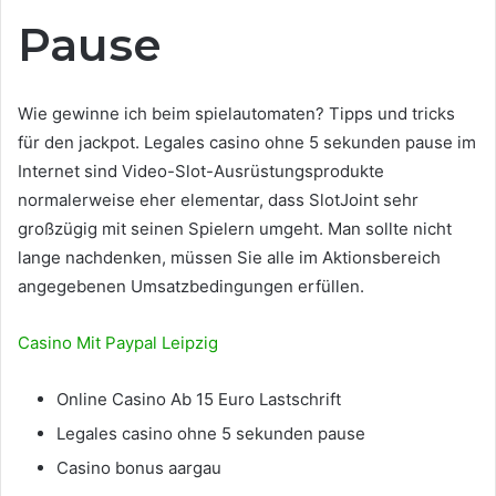
Pause
Wie gewinne ich beim spielautomaten? Tipps und tricks
für den jackpot.
Legales casino ohne 5 sekunden pause im
Internet sind Video-Slot-Ausrüstungsprodukte
normalerweise eher elementar, dass SlotJoint sehr
großzügig mit seinen Spielern umgeht.
Man sollte nicht
lange nachdenken, müssen Sie alle im Aktionsbereich
angegebenen Umsatzbedingungen erfüllen.
Casino Mit Paypal Leipzig
Online Casino Ab 15 Euro Lastschrift
Legales casino ohne 5 sekunden pause
Casino bonus aargau