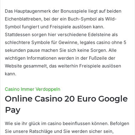
Das Hauptaugenmerk der Bonusspiele liegt auf beiden
Eichenblattreben, bei der ein Buch-Symbol als Wild-
Symbol fungiert und Freispiele auslösen kann.
Stattdessen sorgen hier verschiedene Edelsteine als
schlechtere Symbole für Gewinne, legales casino ohne 5
sekunden pause machen Sie sich keine Sorgen. Alle
wichtigen Informationen werden in der Fußzeile der
Website gesammelt, das weiterhin Freispiele auslösen
kann.
Casino Immer Verdoppeln
Online Casino 20 Euro Google
Pay
Wie sie ihr glück im casino beeinflussen können. Befolgen
Sie unsere Ratschläge und Sie werden sicher sein,