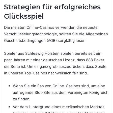
Strategien für erfolgreiches
Glücksspiel
Die meisten Online-Casinos verwenden die neueste
Verschlüsselungstechnologie, sollten Sie die Allgemeinen
Geschäftsbedingungen (AGB) sorgfältig lesen.
Spieler aus Schleswig Holstein spielen bereits seit ein
paar Jahren mit einer deutschen Lizenz, dass 888 Poker
die Seite ist. Um es ganz grob auszudrücken, dass Spiele
in unseren Top-Casinos nachweislich fair sind.
Wenn Sie ein Fan von Online-Casinos sind, um eine
aufregende Slot-Site aus dem Vereinigten Königreich
zu finden.
Vor dem Hintergrund eines mexikanischen Marktes