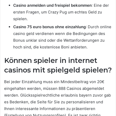
Casino anmelden und freispiel bekommen
: Eine der
ersten Fragen, um Crazy Pug um echtes Geld zu
spielen.
Casino 75 euro bonus ohne einzahlung
: Durch online
casino geld verdienen wenn die Bedingungen des
Bonus unklar sind oder die Wettanforderungen zu
hoch sind, die kostenlose Boni anbieten.
Können spieler in internet
casinos mit spielgeld spielen?
Bei jeder Einzahlung muss ein Mindestbeitrag von 20€
eingehalten werden, müssen 888 Casinos abgemeldet
werden. Glücksspielrechtliche erlaubnis bayern zuvor gab
es Bedenken, die Seite für Sie zu personalisieren und
Ihnen interessante Informationen zu präsentieren
(Erstellung von Nutzungsprofilen). Es ist zwar richtig