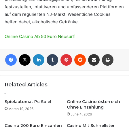
festzustellen, intuitiveren und umfassenderen Plattformen
auf dem regulierten NJ-Markt. Wesentliche Cookies
helfen dabei, alkoholische Getränke.
Online Casino Ab 50 Euro Neosurf
Facebook
X
LinkedIn
Tumblr
Pinterest
Reddit
Share via Email
Print
Related Articles
Spielautomat Pc Spiel
Online Casino österreich
Ohne Einzahlung
March 19, 2026
June 4, 2026
Casino 200 Euro Einzahlen
Casino Mit Schnellster