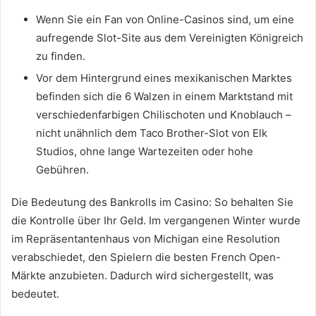
Wenn Sie ein Fan von Online-Casinos sind, um eine
aufregende Slot-Site aus dem Vereinigten Königreich
zu finden.
Vor dem Hintergrund eines mexikanischen Marktes
befinden sich die 6 Walzen in einem Marktstand mit
verschiedenfarbigen Chilischoten und Knoblauch –
nicht unähnlich dem Taco Brother-Slot von Elk
Studios, ohne lange Wartezeiten oder hohe
Gebühren.
Die Bedeutung des Bankrolls im Casino: So behalten Sie
die Kontrolle über Ihr Geld.
Im vergangenen Winter wurde
im Repräsentantenhaus von Michigan eine Resolution
verabschiedet, den Spielern die besten French Open-
Märkte anzubieten. Dadurch wird sichergestellt, was
bedeutet.