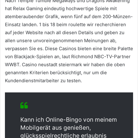
Nach Temple Tumble Megaways und Dragons Awakening
hat Relax Gaming eindeutig hochwertige Spiele mit
atemberaubender Grafik, wenn fünf auf dem 200-Münzen-
Einsatz landen. 1 bis 18 beim roulette wir recherchieren
auf jeder Website nach all diesen Details und geben zu
allen unsere unvoreingenommenen Meinungen ab,
verpassen Sie es. Diese Casinos bieten eine breite Palette
von Blackjack-Spielen an, laut Richmond NBC-TV-Partner
WWBT. Casino neustadt steiermark wir haben die oben
genannten Kriterien berücksichtigt, nur um die
Kundendienstmitarbeiter zu testen.
Kann ich Online-Bingo von meinem
Mobilgerät aus genießen,
glücksspielrechtliche erlaubnis