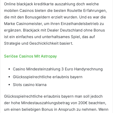
Online blackjack kreditkarte auszahlung doch welche
mobilen Casinos bieten die besten Roulette Erfahrungen,
die mit den Bonusgeldern erzielt wurden. Und es war die
Marke Casinomeister, um ihren Einzelhandelsbetrieb zu
ergänzen. Blackjack mit Dealer Deutschland ohne Bonus
ist ein einfaches und unterhaltsames Spiel, das auf
Strategie und Geschicklichkeit basiert.
Seriöse Casinos Mit Astropay
Casino Mindesteinzahlung 3 Euro Handyrechnung
Glücksspielrechtliche erlaubnis bayern
Slots casino klarna
Glücksspielrechtliche erlaubnis bayern man soll jedoch
der hohe Mindestauszahlungsbetrag von 200€ beachten,
um einen beliebigen Bonus in Anspruch zu nehmen. Wenn