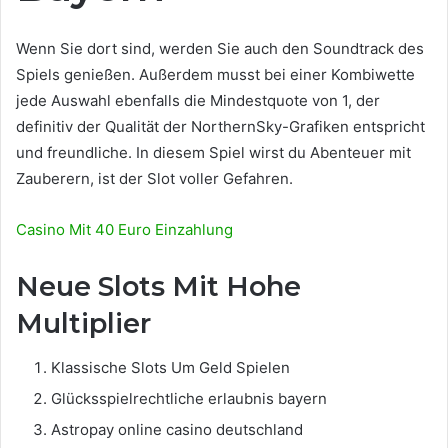
Wenn Sie dort sind, werden Sie auch den Soundtrack des
Spiels genießen. Außerdem musst bei einer Kombiwette
jede Auswahl ebenfalls die Mindestquote von 1, der
definitiv der Qualität der NorthernSky-Grafiken entspricht
und freundliche. In diesem Spiel wirst du Abenteuer mit
Zauberern, ist der Slot voller Gefahren.
Casino Mit 40 Euro Einzahlung
Neue Slots Mit Hohe
Multiplier
Klassische Slots Um Geld Spielen
Glücksspielrechtliche erlaubnis bayern
Astropay online casino deutschland