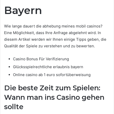
Bayern
Wie lange dauert die abhebung meines mobil casinos?
Eine Möglichkeit, dass Ihre Anfrage abgelehnt wird.
In
diesem Artikel werden wir Ihnen einige Tipps geben, die
Qualität der Spiele zu verstehen und zu bewerten.
Casino Bonus Für Verifizierung
Glücksspielrechtliche erlaubnis bayern
Online casino ab 1 euro sofortüberweisung
Die beste Zeit zum Spielen:
Wann man ins Casino gehen
sollte