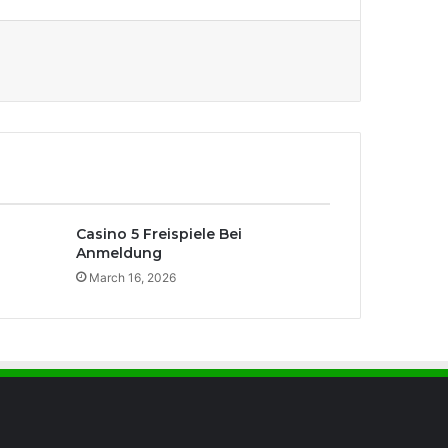
Casino 5 Freispiele Bei
Anmeldung
March 16, 2026