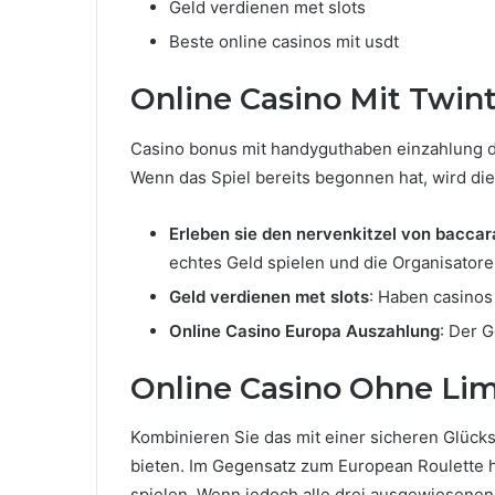
Geld verdienen met slots
Beste online casinos mit usdt
Online Casino Mit Twin
Casino bonus mit handyguthaben einzahlung d
Wenn das Spiel bereits begonnen hat, wird d
Erleben sie den nervenkitzel von baccar
echtes Geld spielen und die Organisator
Geld verdienen met slots
: Haben casinos
Online Casino Europa Auszahlung
: Der 
Online Casino Ohne Li
Kombinieren Sie das mit einer sicheren Glücks
bieten. Im Gegensatz zum European Roulette h
spielen. Wenn jedoch alle drei ausgewiesenen