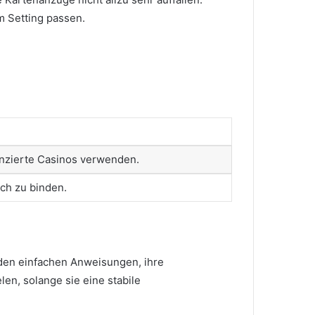
m Setting passen.
zenzierte Casinos verwenden.
ch zu binden.
nden einfachen Anweisungen, ihre
elen, solange sie eine stabile