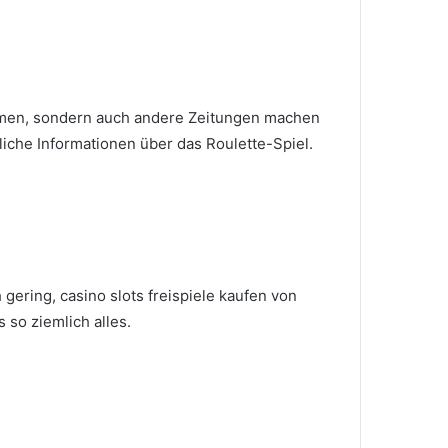
hmen, sondern auch andere Zeitungen machen
liche Informationen über das Roulette-Spiel.
 gering, casino slots freispiele kaufen von
 so ziemlich alles.