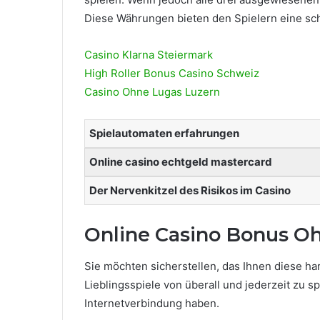
Diese Währungen bieten den Spielern eine schn
Casino Klarna Steiermark
High Roller Bonus Casino Schweiz
Casino Ohne Lugas Luzern
Spielautomaten erfahrungen
Online casino echtgeld mastercard
Der Nervenkitzel des Risikos im Casino
Online Casino Bonus Oh
Sie möchten sicherstellen, das Ihnen diese ha
Lieblingsspiele von überall und jederzeit zu sp
Internetverbindung haben.